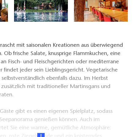
rascht mit saisonalen Kreationen aus überwiegend
. Ob frische Salate, knusprige Flammkuchen, eine
l an Fisch- und Fleischgerichten oder mediterrane
r findet jeder sein Lieblingsgericht. Vegetarische
elbstverständlich ebenfalls dazu. Im Herbst
zusätzlich mit traditioneller Martinsgans und
raten.
 Gäste gibt es einen eigenen Spielplatz, sodass
s Seepanorama genießen können. Auch im
rtet Sie eine warme, gemütliche Atmosphäre:
ken, rote Ziegelwände und ein knisterndes