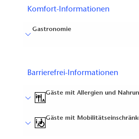
Komfort-Informationen
Gastronomie
Treppen
Alles ist ebenerdig / ohne Treppen erreichbar.
Gäste-WC
Barrierefrei-Informationen
Gäste-WC ist ohne Treppen erreichbar
Weitere Angaben
Gäste mit Allergien und Nahrun
Verleih von Lesebrillen
Wickelmöglichkeit für Kleinkinder
Allgemeine Informationen
Gäste mit Mobilitätseinschrän
Der Abstand zur nächsten Schadstoffemissions
Bei der Einrichtung des Hauses wird darauf g
Der komplette Betrieb ist rauchfrei
Kurzbeschreibung