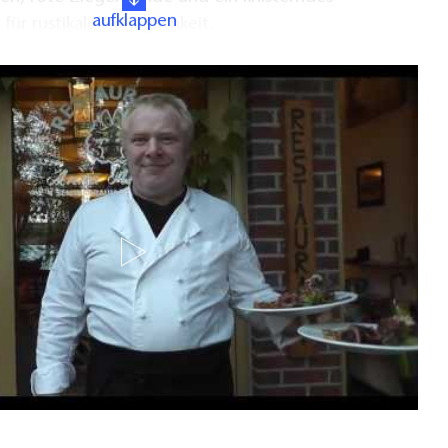
aufklappen
für rustikale Behaglichkeit.
ten bieten Platz für Feiern, Veranstaltungen und
menkünfte:
äume für jeweils bis zu 30 Personen
für bis zu 70 Gäste
individuell für Ihre Veranstaltung reserviert werden.