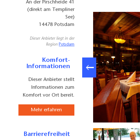
An der Pirschheide 41
(direkt am Templiner
See)
14478
Potsdam
Dieser Anbieter liegt in der
Region
Potsdam
Komfort-
Informationen
Dieser Anbieter stellt
Informationen zum
Komfort vor Ort bereit.
Mehr erfahren
Restaurant Anna Amalia - Außenansicht
Barrierefreiheit