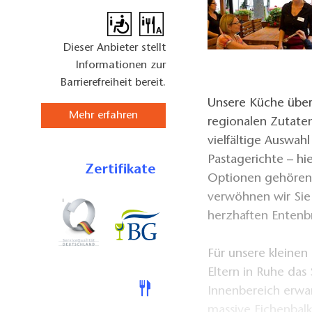
Dieser Anbieter stellt
Informationen zur
Barrierefreiheit bereit.
Unsere Küche über
Mehr erfahren
regionalen Zutaten
vielfältige Auswah
Pastagerichte – hie
Zertifikate
Optionen gehören s
verwöhnen wir Sie 
herzhaften Entenb
Für unsere kleinen
Eltern in Ruhe da
Innenbereich erwa
massive Eichenbal