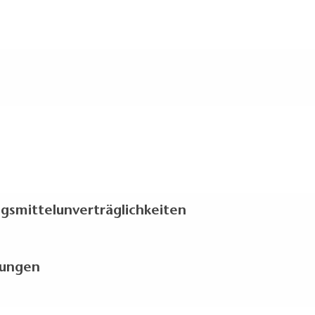
gsmittelunverträglichkeiten
kungen
quelle (Fabrik, Heizwerk Tankstelle usw.) beträgt mehr als 4.
eachtet, schadstoffarme bzw. -freie Ausstattungen einzusetze