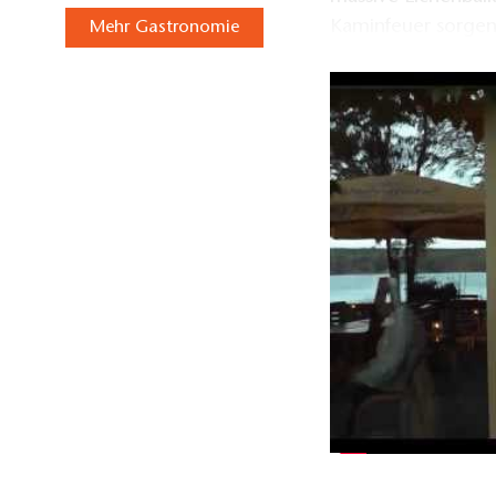
Kaminfeuer sorgen 
Mehr Gastronomie
Unsere Räumlichkei
gemütliche Zusam
zwei separate R
ein großer Saal 
Alle Räume können 