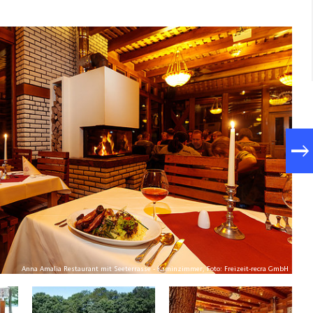
Anna Amalia Restaurant mit Seeterrasse - Kaminzimmer, Foto: Freizeit-recra GmbH