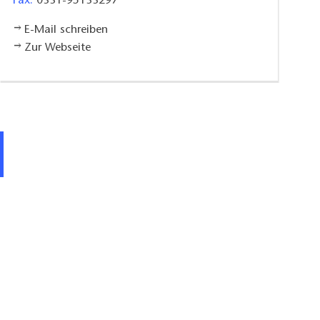
Fax:
0331-95133297
E-Mail schreiben
Zur Webseite
Restaurant Anna Amalia - Terrasse, Foto: 