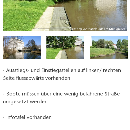
ke
Ausstieg vor Stadtmühle am Mühlgraben
- Ausstiegs- und Einstiegsstellen auf linken/ rechten
Seite flussabwärts vorhanden
- Boote müssen über eine wenig befahrene Straße
umgesetzt werden
- Infotafel vorhanden