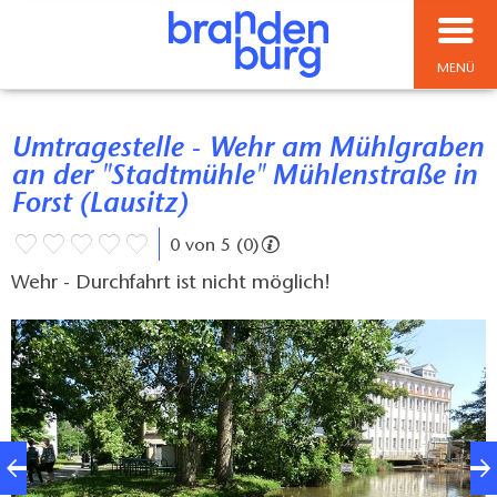
MENÜ
Umtragestelle - Wehr am Mühlgraben
an der "Stadtmühle" Mühlenstraße in
Forst (Lausitz)
0 von 5 (0)
Wehr - Durchfahrt ist nicht möglich!