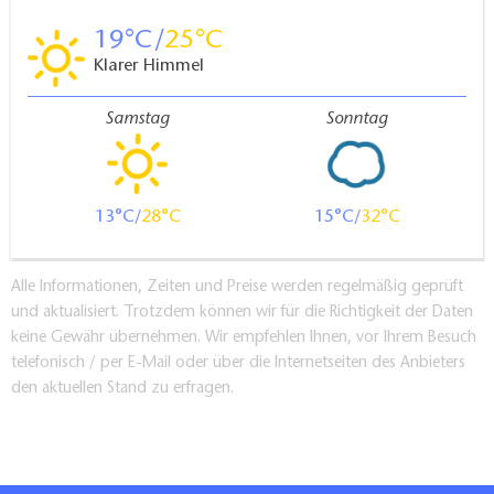
19
25
Klarer Himmel
Samstag
Sonntag
13
28
15
32
Alle Informationen, Zeiten und Preise werden regelmäßig geprüft
und aktualisiert. Trotzdem können wir für die Richtigkeit der Daten
keine Gewähr übernehmen. Wir empfehlen Ihnen, vor Ihrem Besuch
telefonisch / per E-Mail oder über die Internetseiten des Anbieters
den aktuellen Stand zu erfragen.