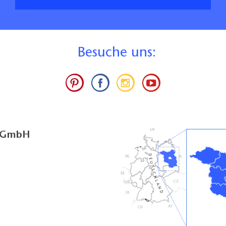
B
esuche uns:
g GmbH