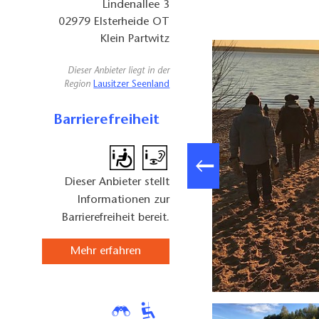
Lindenallee 3
02979
Elsterheide OT
Klein Partwitz
Dieser Anbieter liegt in der
Region
Lausitzer Seenland
Barrierefreiheit
Dieser Anbieter stellt
Informationen zur
Barrierefreiheit bereit.
Mehr erfahren
räschen, Foto: Anja Ittmann, Lizenz: Lausitzer Seenland Touren