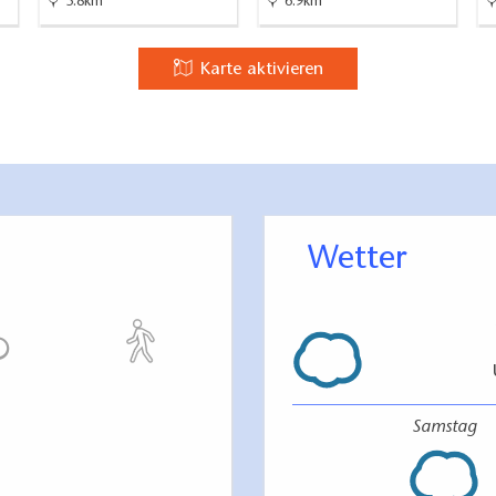
3.8km
6.9km
Karte aktivieren
Wetter
Samstag