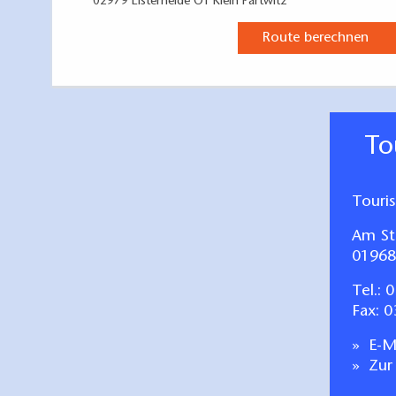
02979 Elsterheide OT Klein Partwitz
Route berechnen
T
Touri
Am St
01968
Tel.:
0
Fax: 
E-Ma
Zur