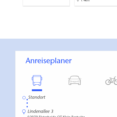
1.4km
Anreiseplaner
⋮
Lindenallee 3