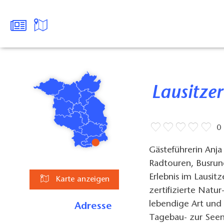
Lausitze
0
Gästeführerin Anj
Radtouren, Busrun
Erlebnis im Lausit
Karte anzeigen
zertifizierte Natu
lebendige Art und
Adresse
Tagebau- zur Seen