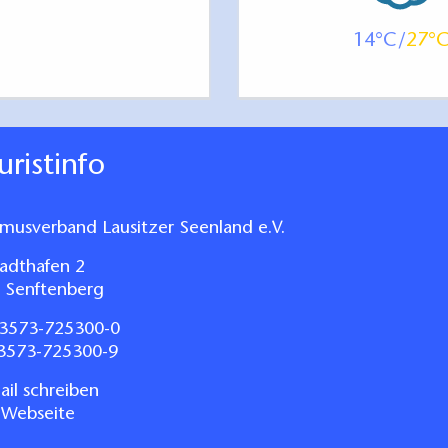
14
27
ouristinfo
smusverband Lausitzer Seenland e.V.
adthafen 2
 Senftenberg
3573-725300-0
03573-725300-9
il schreiben
 Webseite