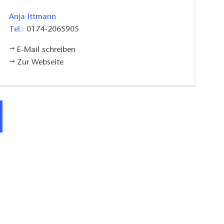
Anja Ittmann
Tel.:
0174-2065905
E-Mail schreiben
Zur Webseite
Geführte Radtour mit Anja Ittmann, Foto: Anja Ittmann, Lizenz: Lausit