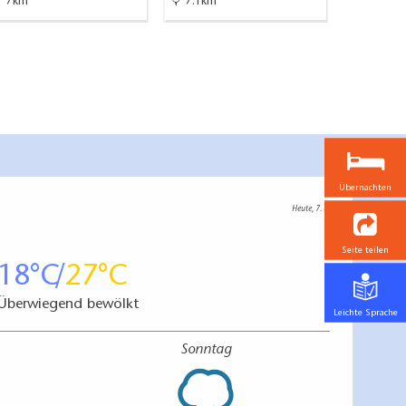
7km
7.1km
7.1km
Übernachten
Heute, 7. 8.
Seite teilen
18
27
Überwiegend bewölkt
Leichte Sprache
Sonntag