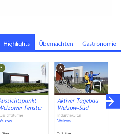
Highlights
Übernachten
Gastronomie
5
6
7
hrzeug hergestellt werden.
Aussichtspunkt
Aktiver Tagebau
Bergba
Welzower Fenster
Welzow-Süd
-Verei
ussichtstürme
Industriekultur
Geprüfte 
Welzow
Welzow
Welzow