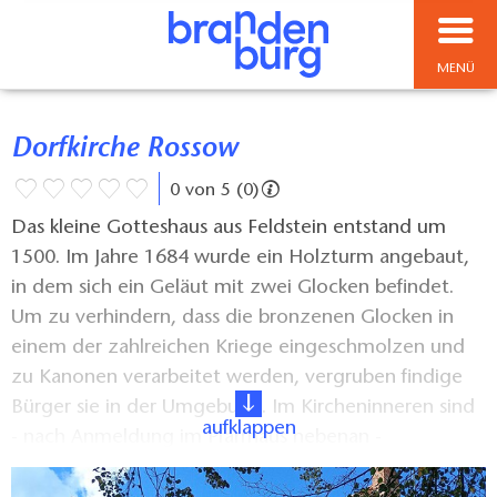
MENÜ
Dorfkirche Rossow
0 von 5 (0)
Das kleine Gotteshaus aus Feldstein entstand um
1500. Im Jahre 1684 wurde ein Holzturm angebaut,
in dem sich ein Geläut mit zwei Glocken befindet.
Um zu verhindern, dass die bronzenen Glocken in
einem der zahlreichen Kriege eingeschmolzen und
zu Kanonen verarbeitet werden, vergruben findige
Bürger sie in der Umgebung. Im Kircheninneren sind
aufklappen
- nach Anmeldung im Pfarrhaus nebenan -
Wandmalereien aus dem 16. Jahrhundert sowie ein