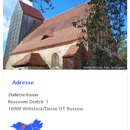
Hochaltar des Havelberger Doms zu bestaunen.
Rossow gehörte damals der Adelsfamilie von Rohr,
die ihren Sitz in Havelberg hatte.
Kirche Rossow, Foto: terra press
Adresse
Dorfkirche Rossow
Rossower Dorfstr. 1
16909
Wittstock/Dosse OT Rossow