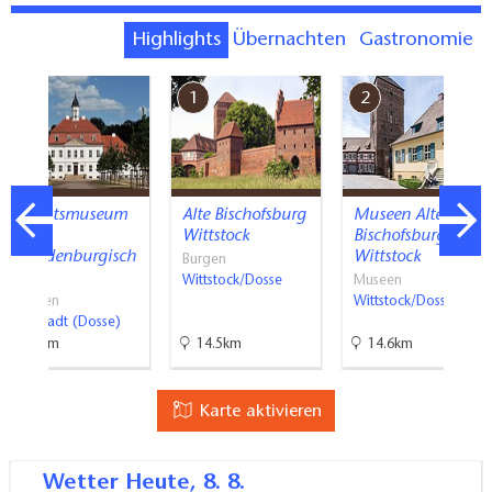
Highlights
Übernachten
Gastronomie
7
1
2
Gestütsmuseum
Alte Bischofsburg
Museen Alte
des
Wittstock
Bischofsburg
Brandenburgisch
Wittstock
Burgen
en…
Wittstock/Dosse
Museen
Museen
Wittstock/Dosse
Neustadt (Dosse)
27km
14.5km
14.6km
Karte aktivieren
Wetter
Heute, 8. 8.