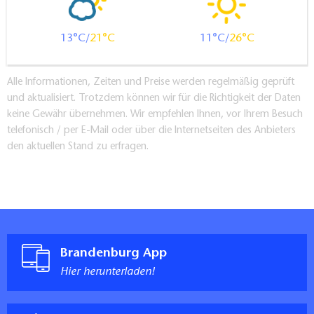
13
21
11
26
Alle Informationen, Zeiten und Preise werden regelmäßig geprüft
und aktualisiert. Trotzdem können wir für die Richtigkeit der Daten
keine Gewähr übernehmen. Wir empfehlen Ihnen, vor Ihrem Besuch
telefonisch / per E-Mail oder über die Internetseiten des Anbieters
den aktuellen Stand zu erfragen.
Brandenburg App
Hier herunterladen!