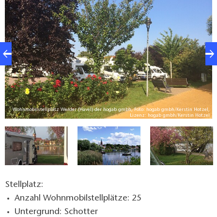
Wohnmobilstellplatz Werder (Havel) der hogab gmbh, Foto: hogab gmbh/Kerstin Hotzel,
el
Lizenz: hogab gmbh/Kerstin Hotzel
Stellplatz:
Anzahl Wohnmobilstellplätze: 25
Untergrund: Schotter