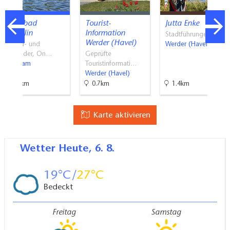
Waldbad
Tourist-
Jutta Enke
Templin
Information
Stadtführungen
Werder (Havel)
Strand- und
Werder (Havel)
Freibäder, On…
Geprüfte
Potsdam
Touristinformati…
Werder (Havel)
9.7km
0.7km
1.4km
Karte aktivieren
Wetter
Heute, 6. 8.
19
27
Bedeckt
Freitag
Samstag