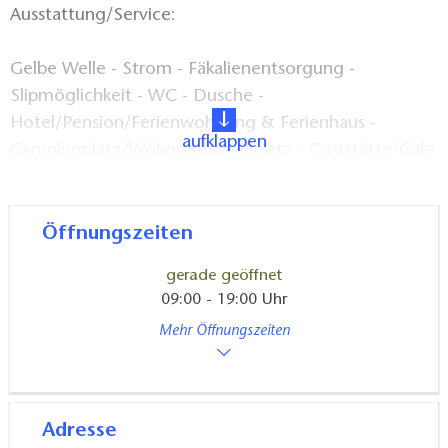
Ausstattung/Service:
Gelbe Welle - Strom - Fäkalienentsorgung -
Slipmöglichkeit - WC - Dusche -
Hotel/Pension/Ferienwohnung & Ferienhaus -
aufklappen
Campingplatz/Wohnmobilstellplatz - Gaststätte/Cafe
- Kanuausstiegsmöglichkeit - WLAN
Bootsvermietung: Motoryacht-/Hausbootcharter,
Öffnungszeiten
offene Motorboote, Ruderboote
gerade geöffnet
09:00 - 19:00 Uhr
ADAC-Klassifizierung: ADAC-Technik & Service 3
Mehr Öffnungszeiten
Steuerräder, ADAC-Freizeit & Versorgung 3
Steuerräder
Adresse