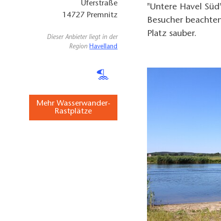
Uferstraße
"Untere Havel Süd
14727
Premnitz
Besucher beachten
Platz sauber.
Dieser Anbieter liegt in der
Region
Havelland
Mehr Wasserwander-
Rastplätze