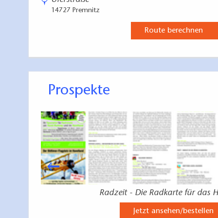
Uferstraße
14727 Premnitz
Route berechnen
Prospekte
Radzeit - Die Radkarte für das 
Jetzt ansehen/bestellen