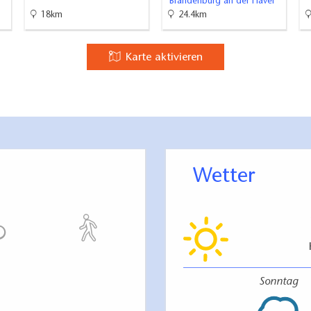
Brandenburg an der Havel
18km
24.4km
Karte aktivieren
Wetter
Sonntag