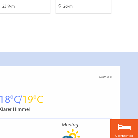
25.9km
26km
30.1km
Heute, 8. 8.
18
19
Klarer Himmel
Montag
Übernachten