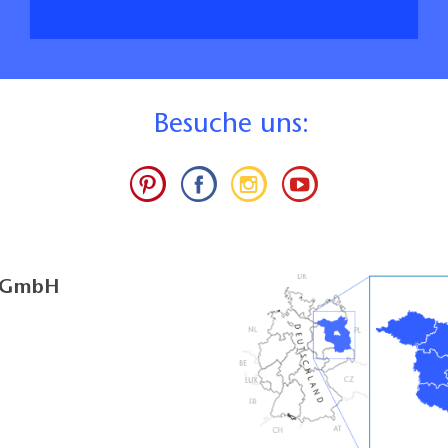
B
esuche uns:
g GmbH