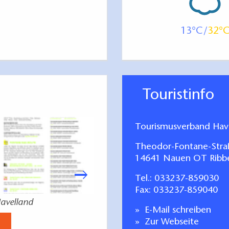
13
32
Touristinfo
Tourismusverband Have
Theodor-Fontane-Stra
14641 Nauen OT Ribb
Tel.:
033237-859030
Fax: 033237-859040
Havelland
Stadt Brandenburg. Entdecken
E-Mail schreiben
Jetzt anse
Zur Webseite