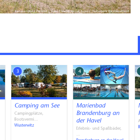
Kanurastplatz Premnitz, Foto: Claudia Hesse, Lizenz: Naturpark Westhavelland
3
4
Camping am See
Marienbad
Brandenburg an
Campingplätze,
Bootsvermi…
der Havel
A
Wusterwitz
Erlebnis- und Spaßbäder,
…