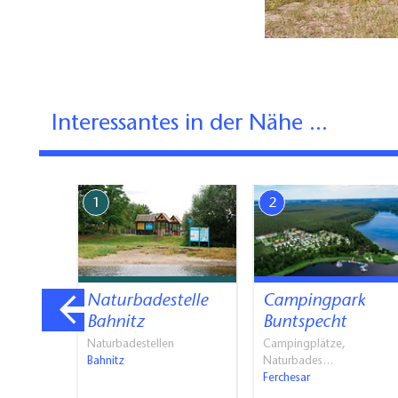
Interessantes in der Nähe ...
1
2
atz
Naturbadestelle
Campingpark
Bahnitz
Buntspecht
t- und
Naturbadestellen
Campingplätze,
Bahnitz
Naturbades…
Ferchesar