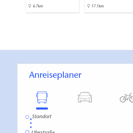
6.7km
17.1km
Anreiseplaner
⋮