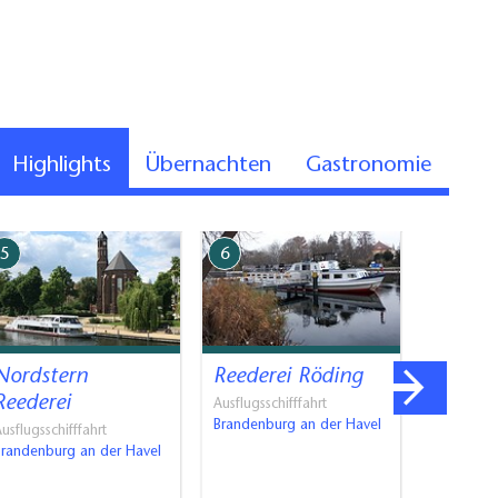
Highlights
Übernachten
Gastronomie
5
6
7
Nordstern
Reederei Röding
Kanura
Reederei
Strode
Ausflugsschifffahrt
Brandenburg an der Havel
usflugsschifffahrt
Wasserwan
Brandenburg an der Havel
Gas…
Strodehn