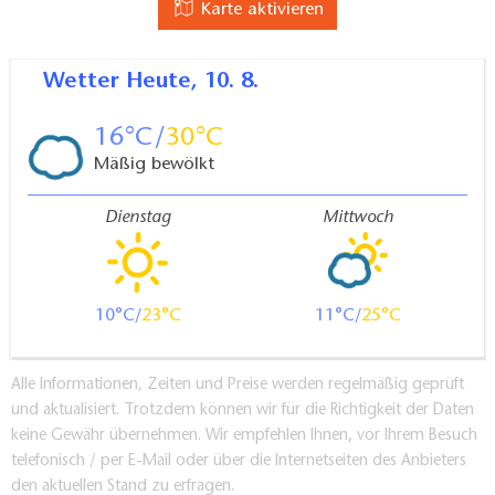
Karte aktivieren
Wetter
Heute, 10. 8.
16
30
Mäßig bewölkt
Dienstag
Mittwoch
10
23
11
25
Alle Informationen, Zeiten und Preise werden regelmäßig geprüft
und aktualisiert. Trotzdem können wir für die Richtigkeit der Daten
keine Gewähr übernehmen. Wir empfehlen Ihnen, vor Ihrem Besuch
telefonisch / per E-Mail oder über die Internetseiten des Anbieters
den aktuellen Stand zu erfragen.