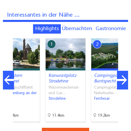
Interessantes in der Nähe ...
Highlights
Übernachten
Gastronomie
7
1
2
Nordstern
Kanurastplatz
Campingpark
Reederei
Strodehne
Buntspecht
Ausflugsschifffahrt
Wasserwanderrast-
Campingplätze,
Brandenburg an der
und Gas…
Naturbades…
Havel
Strodehne
Ferchesar
43.2km
11.4km
19.2km