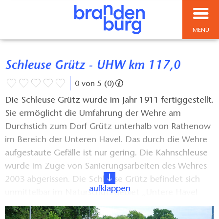
MENÜ
Schleuse Grütz - UHW km 117,0
0 von 5 (0)
Die Schleuse Grütz wurde im Jahr 1911 fertiggestellt.
Sie ermöglicht die Umfahrung der Wehre am
Durchstich zum Dorf Grütz unterhalb von Rathenow
im Bereich der Unteren Havel. Das durch die Wehre
aufgestaute Gefälle ist nur gering. Die Kahnschleuse
wurde im Zuge von Sanierungsarbeiten des Wehres
2003 abgerissen. Die Schleuse Grütz befindet sich
aufklappen
unmittelbar im Naturschutzgebiet „Untere Havel
Nord“, aus diesem Grund ist das Einfahren in