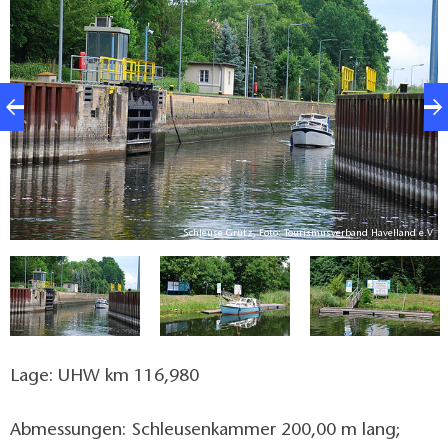
Schilfgürtel, Ufergehölze und Schwimmblattzonen
verboten.
.V
Schleuse Grütz, Foto: Tourismusverband Havelland e.V
Lage: UHW km 116,980
Abmessungen: Schleusenkammer 200,00 m lang;