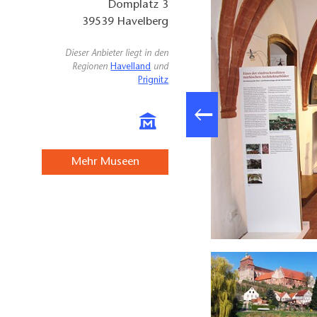
Domplatz 3
39539
Havelberg
Dieser Anbieter liegt in den
Regionen
Havelland
und
Prignitz
Mehr Museen
Archiv Prignitz-Museum, Lizenz: Tourismusverband Prignitz e.V.