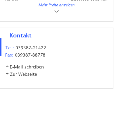
Von 0 bis 6 Jahren
Mehr Preise anzeigen
Der Besuch des Museums ist eintrittspflichtig.
Kontakt
Tel.:
039387-21422
Fax:
039387-88778
E-Mail schreiben
Zur Webseite
Dom zu Havelberg, Foto: Archiv Prignitz-Museum, Lizenz: Tourismusver