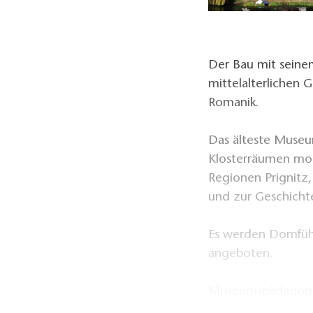
Der Bau mit seine
mittelalterlichen G
Romanik.
Das älteste Museum
Klosterräumen mod
Regionen Prignitz
und zur Geschicht
Es werden Domfüh
angeboten.
Museumspädagogik
Sie auf der Home