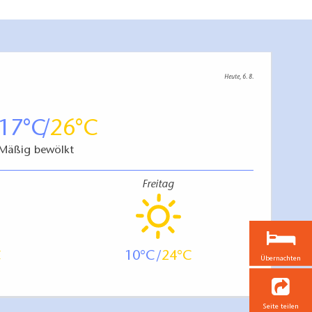
Heute, 6. 8.
17
26
Mäßig bewölkt
Freitag
10
24
Übernachten
Seite teilen