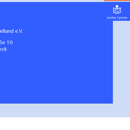
Leichte Sprache
lland e.V.
ße 10
eck
- Prignitz erleben
hen/bestellen