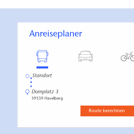
Der Havelberger D
Wittstock.
Anreiseplaner
⋮
Domplatz 3
39539 Havelberg
Route berechnen