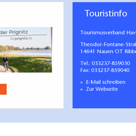
Touristinfo
Tourismusverband Have
Theodor-Fontane-Stra
14641 Nauen OT Ribb
Tel.:
033237-859030
Fax: 033237-859040
Freizeitkarte 
E-Mail schreiben
Jetzt anse
Zur Webseite