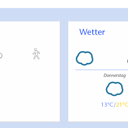
om ist Ausgangspunkt zur Bischofstour nach
Wetter
Donnerstag
13
21