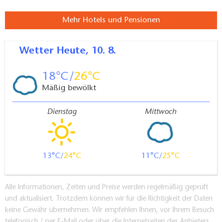
Mehr Hotels und Pensionen
Wetter
Heute, 10. 8.
18
26
Mäßig bewölkt
Dienstag
Mittwoch
13
24
11
25
Alle Informationen, Zeiten und Preise werden regelmäßig geprüft
und aktualisiert. Trotzdem können wir für die Richtigkeit der Daten
keine Gewähr übernehmen. Wir empfehlen Ihnen, vor Ihrem Besuch
telefonisch / per E-Mail oder über die Internetseiten des Anbieters