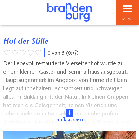
MENÜ
Hof der Stille
0 von 5 (0)
Der liebevoll restaurierte Vierseitenhof wurde zu
einem kleinen Gäste- und Seminarhaus ausgebaut.
Hauptaugenmerk im Angebot von Imme de Haen
liegt auf Innehalten, Achsamkeit und Schweigen -
alles im Einklang mit der Natur. In kleinen Gruppen
hat man die Gelegenheit, seinen Visionen und
Lebensziele zu entwickeln oder zu überprüfen.
aufklappen
Zwischen stillen und geführten Mediationen ist viel
Zeit, die heilende Natur im Wechsel der Jahreszeiten