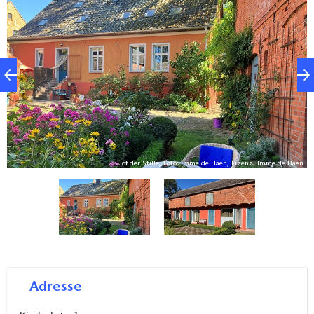
zu erleben und zu genießen. Seit 2011 werden
Schweigewochen angeboten, die über sechs Tage
Zeit und Raum geben, zu sich zu kommen.
en
Hof der Stille, Foto: Imme de Haen, Lizenz: Imme de Haen
Adresse