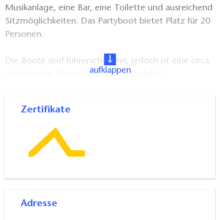
Musikanlage, eine Bar, eine Toilette und ausreichend
Sitzmöglichkeiten. Das Partyboot bietet Platz für 20
Personen.
Die Boote sind führerscheinfrei, jedoch ist eine circa
aufklappen
dreistündige Einweisung plus Probefahrt
obligatorisch. Dabei erhalten die frischgebackenen
Kapitäne einen Charterschein sowie eine
Zertifikate
Wasserkarten und Tourentipps. Die Mietdauer
beträgt mindestens fünf Tage, das Partyboot kann
auch nur für einen Tag gechartert werden.
Adresse