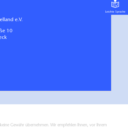
Leichte Sprache
lland e.V.
ße 10
eck
arte für das Havelland
Stadt Brandenbu
hen/bestellen
en keine Gewähr übernehmen. Wir empfehlen Ihnen, vor Ihrem