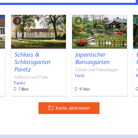
3
4
Schloss &
Japanischer
Schlossgarten
Bonsaigarten
Paretz
Gärten und Parkanlagen
S
Ferch
K
…
Schlösser und Parks
Paretz
7.8km
9.1km
Karte aktivieren