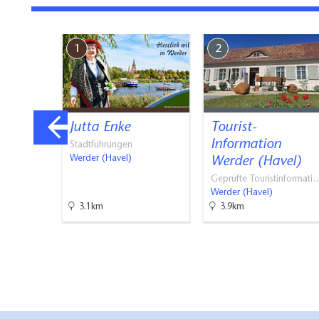
1
2
s im
Jutta Enke
Tourist-
uci
Information
Stadtführungen
Werder (Havel)
Werder (Havel)
ks, Frei…
Geprüfte Touristinformati
Werder (Havel)
3.1km
3.9km