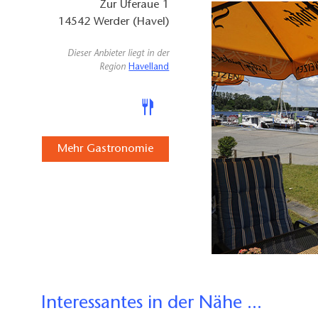
Zur Uferaue 1
14542
Werder (Havel)
Dieser Anbieter liegt in der
Region
Havelland
Mehr Gastronomie
Interessantes in der Nähe ...