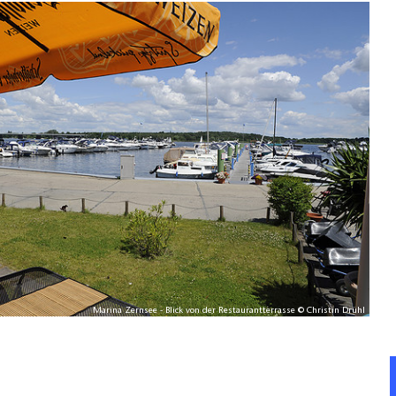
Marina Zernsee - Blick von der Restaurantterrasse © Christin Drühl