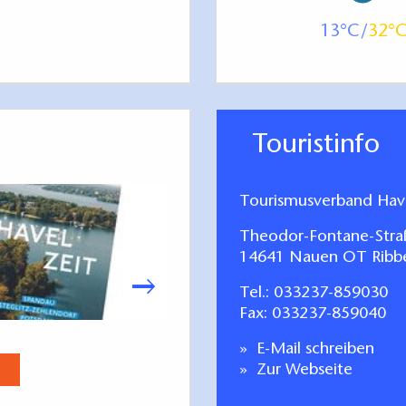
13
32
Touristinfo
Tourismusverband Have
Theodor-Fontane-Stra
14641 Nauen OT Ribb
Tel.:
033237-859030
Fax: 033237-859040
Reisezeit - Urlaubs
E-Mail schreiben
Jetzt anse
Zur Webseite