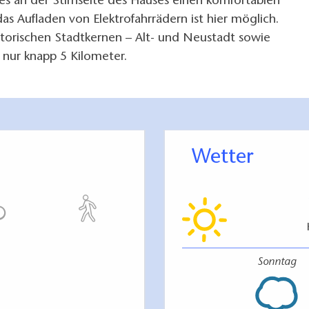
 es an der Stirnseite des Hauses einen komfortablen
as Aufladen von Elektrofahrrädern ist hier möglich.
storischen Stadtkernen – Alt- und Neustadt sowie
 nur knapp 5 Kilometer.
Wetter
Sonntag