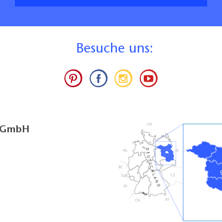
B
esuche uns:
g GmbH