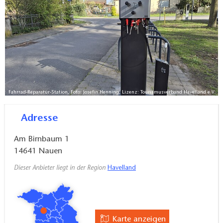
Fahrrad-Reparatur-Station, Foto: Josefin Henning, Lizenz: Tourismusverband Havelland e.V.
Adresse
Am Birnbaum 1
14641
Nauen
Dieser Anbieter liegt in der Region
Havelland
Karte anzeigen