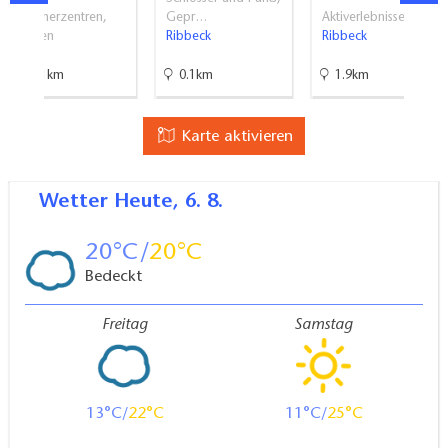
Besucherzentren,
Gepr…
Aktiverlebnisse
Museen
Ribbeck
Ribbeck
Linum
20.1km
0.1km
1.9km
Karte aktivieren
Wetter
Heute, 6. 8.
20
20
Bedeckt
Freitag
Samstag
13
22
11
25