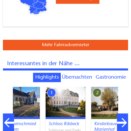
Mehr Fahrradvermieter
Interessantes in der Nähe ...
Highlights
Übernachten
Gastronomie
7
1
2
Storchenschmied
Schloss Ribbeck
Kinderbauernhof
e Linum
Marienhof
Schlösser und Parks,