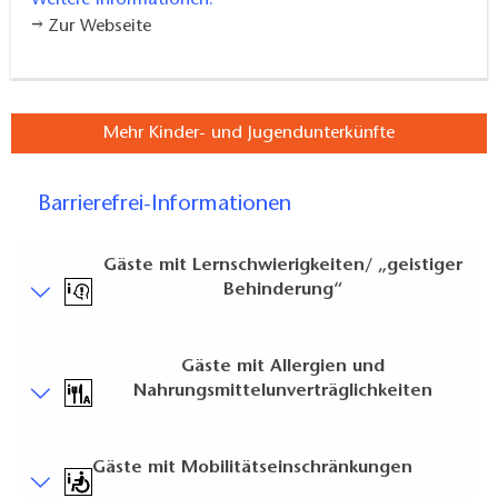
Weitere Informationen:
Zur Webseite
Mehr Kinder- und Jugendunterkünfte
Barrierefrei-Informationen
Gäste mit Lernschwierigkeiten/ „geistiger
Behinderung“
Gut zu wissen
Gäste mit Allergien und
Ihnen wird alles in Ruhe erklärt und gezeigt. Sie
Nahrungsmittelunverträglichkeiten
können Fragen stellen.
Brauchen Sie eine Begleit-Person oder eine
Allgemeine Informationen
Gäste mit Mobilitätseinschränkungen
Unterstützung? Brauchen Sie einen Pflege-Dienst?
Der Abstand zur nächsten Schadstoffemissionsquelle