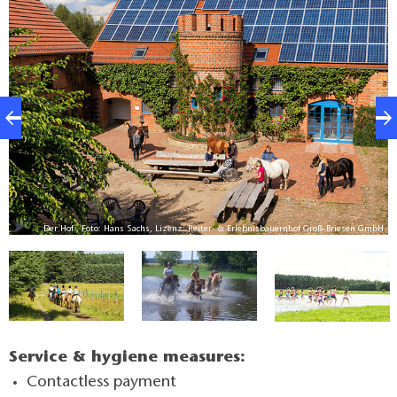
grounds. Farm animals to stroke and an extensive
programme of exciting activities offer plenty of
variety for children’s daycare groups and school
classes. Accommodation is in newly renovated multi-
bed rooms, most with their own bathroom.
H,
Der Hof , Foto: Hans Sachs, Lizenz: Reiter- & Erlebnisbauernhof Groß Briesen GmbH
bH
Service & hygiene measures:
Contactless payment