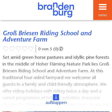
MENÜ
Groß Briesen Riding School and
Adventure Farm
0 von 5 (0)
Set amid green horse pastures and idyllic pine forests
in the middle of Hoher Fläming Nature Park lies Groß
Briesen Riding School and Adventure Farm. At this
traditional four-sided farmyard we welcome all
guests in a family and child-friendly atmosphere. We
offer riding holidays with riding twice a day and a
varied programme of holiday activities. Everyone
aufklappen
decides for themselves whether they want to go out
riding or extend their skills with a session on the