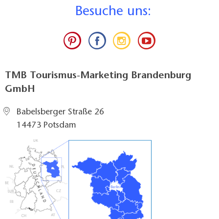
Breite der Bewegungsfläche vor dem Durchgang zu
B
esuche uns:
Region liegen vor
einer Längsseite des Bettes: >150 cm
Es gibt Mitarbeiter im Betrieb, die für die Zielgruppe
Breite der Bewegungsfläche an dieser Längsseite des
geschult sind.
Bettes: >150 cm
Erhebung der Daten
Breite der Bewegungsflächen vor
Bei den hier dargestellten Daten handelt es sich um
Einrichtungsgegenständen (z.B. Schrank): >150 cm
eine Selbstauskunft des Anbieters
TMB Tourismus-Marketing Brandenburg
Breite des schmalsten Durchgangs innerhalb des
Datum der Selbstauskunft: 13.01.2022
GmbH
Zimmers: >150 cm
Anzahl der unterfahrbaren Betten (mindestens 15 cm
Babelsberger Straße 26
hoch, über gesamte Bettbreite): 3
14473 Potsdam
Höhe der Liegefläche: 38 cm
Kommentar:
3 Etagenbette, davon untere Etage nutzbar. Zugang
zum Zimmer erfolgt direkt vom Hof aus, jedoch auf
Kopfsteinpflaster.
Sanitärraum zum Zimmer
Zugang stufenlos
Durchgangsbreite der Tür zum Sanitärraum: 95 cm