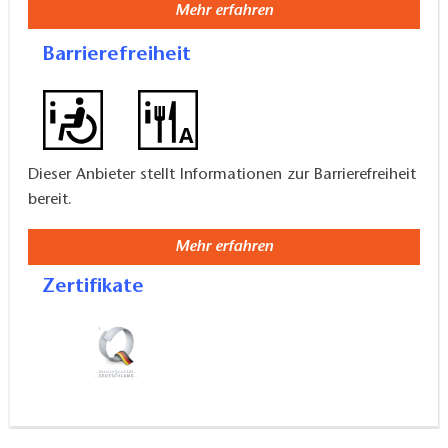
ihren mittelalterlichen Stadtbefestigungen und
Mehr erfahren
historischen Gebäuden aus verschiedenen
Barrierefreiheit
Jahrhunderten, präsentiert sie sich heute als lebendig
und lockt rund um das Jahr mit interessanten
Veranstaltungen viele Besucher an.
Dieser Anbieter stellt Informationen zur Barrierefreiheit
bereit.
Mehr erfahren
Zertifikate