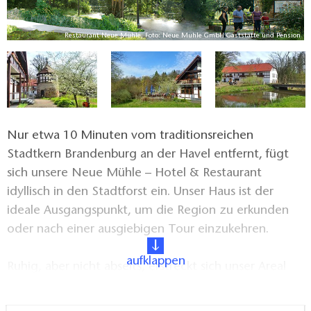
n
Restaurant Neue Mühle, Foto: Neue Mühle GmbH Gaststätte und Pension
Nur etwa 10 Minuten vom traditionsreichen
Stadtkern Brandenburg an der Havel entfernt, fügt
sich unsere Neue Mühle – Hotel & Restaurant
idyllisch in den Stadtforst ein. Unser Haus ist der
ideale Ausgangspunkt, um die Region zu erkunden
oder nach einer ausgiebigen Tour einzukehren.
aufklappen
Ruhig, aber nicht abseits, erstreckt sich unser Areal
der Neuen Mühle auf etwa 20.000 m² inmitten der
Wiesen und Wälder Brandenburgs. Hier finden Sie