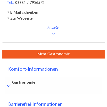
Tel.:
03381 / 7956575
E-Mail schreiben
Zur Webseite
Anbieter
Mehr Gastronomie
Komfort-Informationen
Gastronomie
Besucherparkplätze
Entfernung der Besucherparkplätze zum Eingang (in
Barrierefrei-Informationen