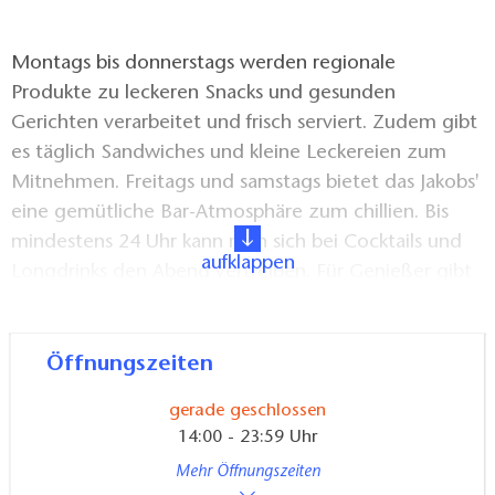
Montags bis donnerstags werden regionale
Produkte zu leckeren Snacks und gesunden
Gerichten verarbeitet und frisch serviert. Zudem gibt
es täglich Sandwiches und kleine Leckereien zum
Mitnehmen. Freitags und samstags bietet das Jakobs'
eine gemütliche Bar-Atmosphäre zum chillien. Bis
mindestens 24 Uhr kann man sich bei Cocktails und
aufklappen
Longdrinks den Abend vertreiben. Für Genießer gibt
es ausgewählte Weine und exklusive Whiskys.
Sonntags öffnet das Jakobs’ für seine Gäste, die nach
Öffnungszeiten
dem Sonntagsschmaus noch eine Kaffeespezialität
gerade geschlossen
und ein Stückchen hausgebackenen Blechkuchen
14:00 - 23:59 Uhr
genießen wollen. Täglich kann man zudem eine
Mehr Öffnungszeiten
große Eisauswahl genießen.