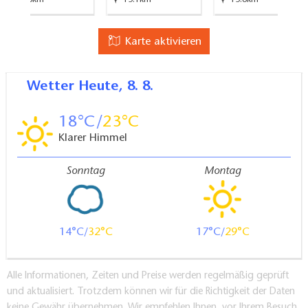
21.8km
13.1km
13.8km
Karte aktivieren
Wetter
Heute, 8. 8.
18
23
Klarer Himmel
Sonntag
Montag
14
32
17
29
Alle Informationen, Zeiten und Preise werden regelmäßig geprüft
und aktualisiert. Trotzdem können wir für die Richtigkeit der Daten
keine Gewähr übernehmen. Wir empfehlen Ihnen, vor Ihrem Besuch