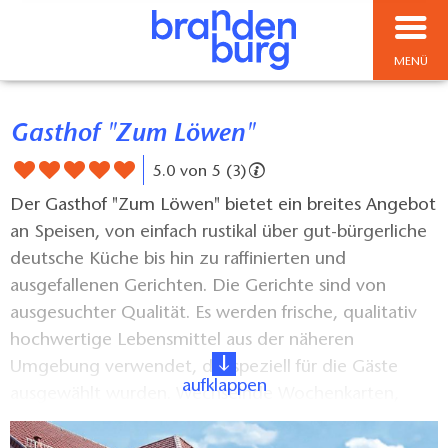
MENÜ
Gasthof "Zum Löwen"
5.0 von 5 (3)
Der Gasthof "Zum Löwen" bietet ein breites Angebot
an Speisen, von einfach rustikal über gut-bürgerliche
deutsche Küche bis hin zu raffinierten und
ausgefallenen Gerichten. Die Gerichte sind von
ausgesuchter Qualität. Es werden frische, qualitativ
hochwertige Lebensmittel aus der näheren
Umgebung verwendet, die speziell für die Gäste
aufklappen
ausgewählt wurden. Wechselnde Wochenkarten,
Saisonkarten und Spezialmenüs an den Feiertagen