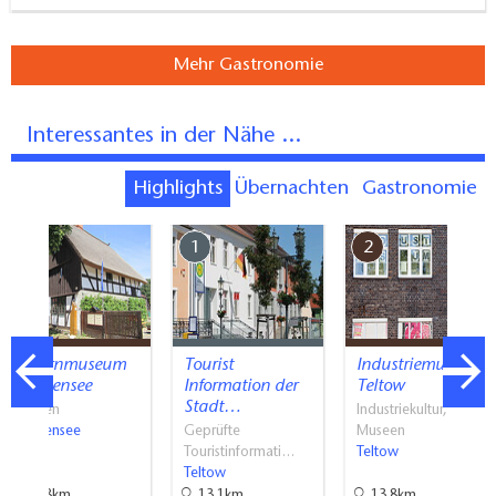
Mehr Gastronomie
Interessantes in der Nähe ...
Highlights
Übernachten
Gastronomie
7
1
2
Bauernmuseum
Tourist
Industriemuseum
Blankensee
Information der
Teltow
Stadt…
Museen
Industriekultur,
Blankensee
Geprüfte
Museen
Touristinformati…
Teltow
Teltow