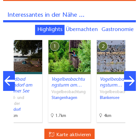
Interessantes in der Nähe ...
Highlights
Übernachten
Gastronomie
7
1
2
Strandbad
Vogelbeobachtu
Vogelbeobachtu
Kähnsdorf am
ngsturm am…
ngsturm…
Seddiner See
Vogelbeobachtung
Vogelbeobachtung
Strand- und
Stangenhagen
Blankensee
Freibäder
Kähnsdorf
7.1km
1.7km
4km
Karte aktivieren