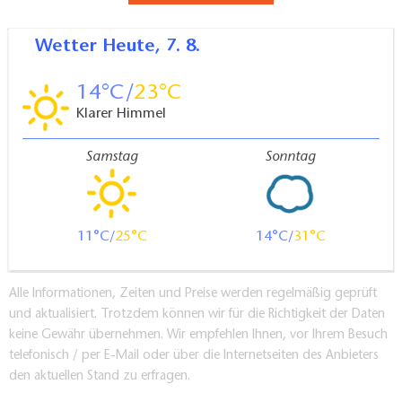
Wetter
Heute, 7. 8.
14
23
Klarer Himmel
Samstag
Sonntag
11
25
14
31
Alle Informationen, Zeiten und Preise werden regelmäßig geprüft
und aktualisiert. Trotzdem können wir für die Richtigkeit der Daten
keine Gewähr übernehmen. Wir empfehlen Ihnen, vor Ihrem Besuch
telefonisch / per E-Mail oder über die Internetseiten des Anbieters
den aktuellen Stand zu erfragen.