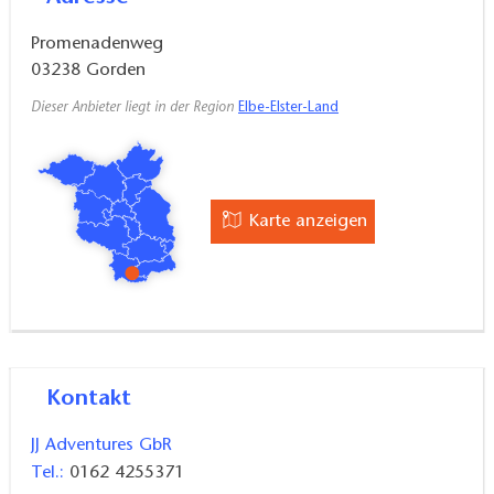
Naturschutzgebiete „Suden“ und „der Loben“. Dort
Promenadenweg
lassen sich regionale Landschaftsformen, Flora und
03238
Gorden
Fauna erleben. Auch die Tschischeraschen Berge als
Dieser Anbieter liegt in der Region
Elbe-Elster-Land
höchste Erhebung der Umgebung sind ein Ziel für
Ausflüge.
Karte anzeigen
Kontakt
JJ Adventures GbR
Tel.:
0162 4255371