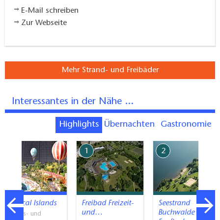
E-Mail schreiben
Zur Webseite
Mehr Strand- und Freibäder
Interessantes in der Nähe ...
Highlights
Übernachten
Gastronomie
7
1
2
Tropical Islands
Freibad Freizeit-
Seestrand
und…
Buchwalde -
Erlebnis- und