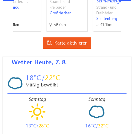
Senftenberger…
Spaßbäder, …
Strand- und
Krausnick
Freibäder
Strand- und
Großräschen
Freibäder
Senftenberg
57.4km
39.7km
41.1km
Karte aktivieren
Wetter
Heute, 7. 8.
18
22
Mäßig bewölkt
Samstag
Sonntag
13
28
16
32