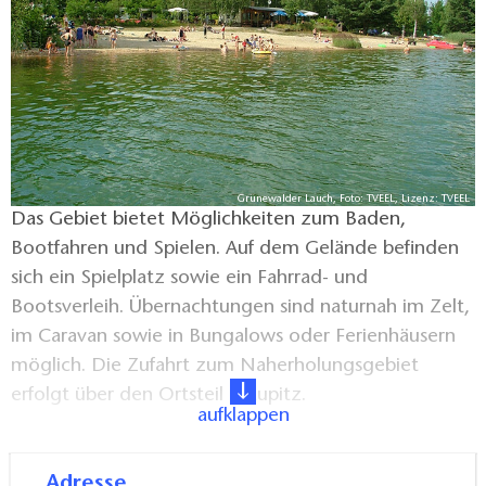
Grünewalder Lauch, Foto: TVEEL, Lizenz: TVEEL
Das Gebiet bietet Möglichkeiten zum Baden,
Bootfahren und Spielen. Auf dem Gelände befinden
sich ein Spielplatz sowie ein Fahrrad- und
Bootsverleih. Übernachtungen sind naturnah im Zelt,
im Caravan sowie in Bungalows oder Ferienhäusern
möglich. Die Zufahrt zum Naherholungsgebiet
erfolgt über den Ortsteil Staupitz.
aufklappen
Die Umgebung eignet sich für Wanderungen und
Adresse
Radtouren entlang der Ufer, durch Wälder und in die