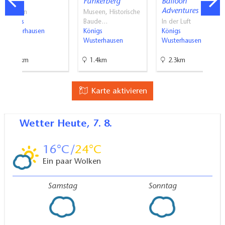
um
Funkerberg
Balloon
Adventures
Radwander- und Wanderkarte "Naturpark Dahme-
Museen
Museen, Historische
Königs
Baude…
In der Luft
Heideseen" Ausflüge zwischen Märkisch Buchholz,
Wusterhausen
Königs
Königs
Teupitz, Königs Wusterhausen, Storkow (Mark),
Wusterhausen
Wusterhausen
1:35.000, Dr. Barthel Verlag, ISBN 978-3-89591-
0.8km
1.4km
2.3km
092-0, 6,90 Euro
Karte aktivieren
Wetter
Heute, 7. 8.
16
24
Ein paar Wolken
Samstag
Sonntag