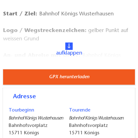
Start / Ziel:
Bahnhof Königs Wusterhausen
Logo / Wegstreckenzeichen:
gelber Punkt auf
weissen Grund
aufklappen
An- und Abreise mit ÖPNV:
Bahnhof Königs
Wusterhausen Regionalbahn RE, RB, S-Bahn
GPX herunterladen
Wegeführung:
Bahnhof Königs Wusterhausen -
Schlossplatz - Kirchplatz - Diepensee - Deutsch
Adresse
Wusterhausen - Nottekanal - Bahnhofstraße -
Bahnhof Königs Wusterhausen
Tourbeginn
Tourende
Bahnhof Königs Wusterhausen
Bahnhof Königs Wusterhausen
Sehenswertes:
Bahnhofsvorplatz
Bahnhofsvorplatz
Bahnhof Königs Wusterhausen
15711
Königs
15711
Königs