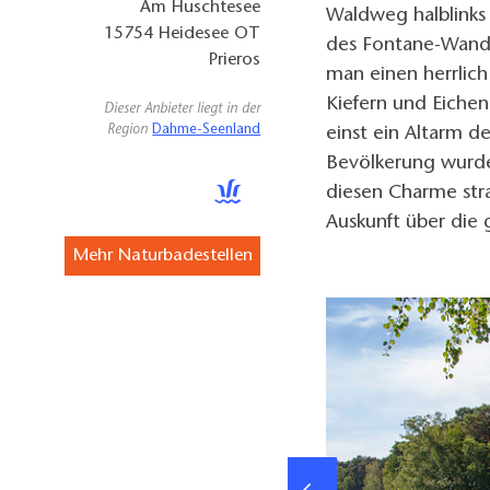
Am Huschtesee
Waldweg halblinks 
15754
Heidesee OT
des Fontane-Wand
Prieros
man einen herrlic
Kiefern und Eiche
Dieser Anbieter liegt in der
Region
Dahme-Seenland
einst ein Altarm d
Bevölkerung wurde
diesen Charme stra
Auskunft über die
Mehr Naturbadestellen