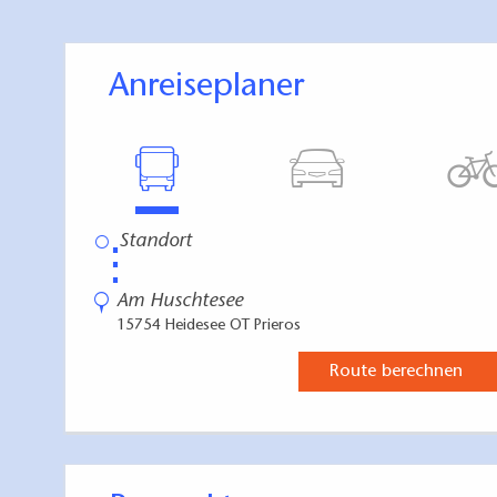
Anreiseplaner
⋮
Am Huschtesee
15754 Heidesee OT Prieros
Route berechnen