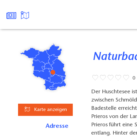
Naturba
0
Der Huschtesee ist
zwischen Schmölde
Badestelle erreich
Karte anzeigen
Prieros von der L
Prieros führt eine
Adresse
entlang. Hinter d