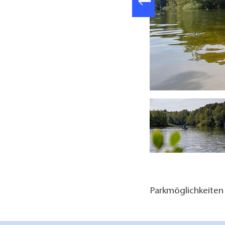
Huschtesee, Foto: ScottyScout
Parkmöglichkeiten 