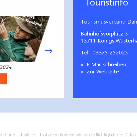
Touristinfo
Tourismusverband Dah
Bahnhofsvorplatz 5
15711 Königs Wusterh
Tel.:
03375-252025
E-Mail schreiben
 2024
Wandern in und um
Zur Webseite
Jetzt anse
üft und aktualisiert. Trotzdem können wir für die Richtigkeit der Dat