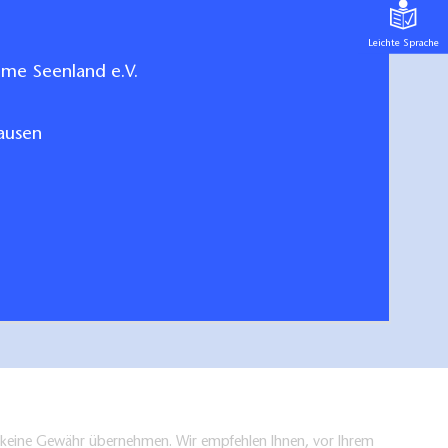
Leichte Sprache
me Seenland e.V.
ausen
 Königs Wusterhausen
hen/bestellen
en keine Gewähr übernehmen. Wir empfehlen Ihnen, vor Ihrem