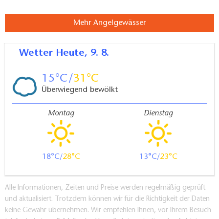
Mehr Angelgewässer
Wetter
Heute, 9. 8.
15
31
Überwiegend bewölkt
Montag
Dienstag
18
28
13
23
Alle Informationen, Zeiten und Preise werden regelmäßig geprüft
und aktualisiert. Trotzdem können wir für die Richtigkeit der Daten
keine Gewähr übernehmen. Wir empfehlen Ihnen, vor Ihrem Besuch