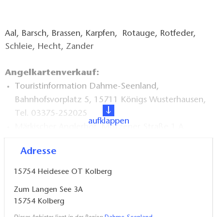
Aal, Barsch, Brassen, Karpfen, Rotauge, Rotfeder,
Schleie, Hecht, Zander
Angelkartenverkauf:
Touristinformation Dahme-Seenland,
Bahnhofsvorplatz 5, 15711 Königs Wusterhausen,
Tel. 03375-252025
aufklappen
Märkischer Anglerhof, Motzener Straße 1 A,
15741 Bestensee, Tel. 033763-63158
Adresse
Fischerei "Aurora" GbR Kolberg, 15754 Heidesee/
OTKolberg, Zum Langen See 3 A, Tel. 033768-
15754
Heidesee OT Kolberg
50220
Zum Langen See 3A
15754
Kolberg