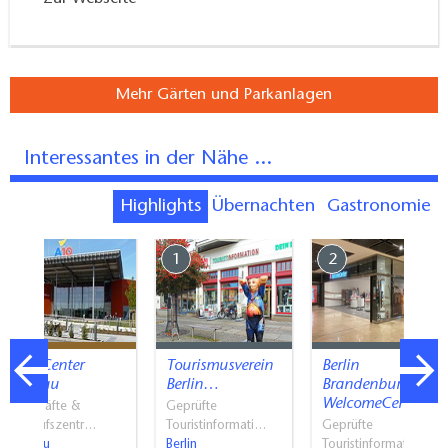
Mehr Gärten und Parkanlagen
Interessantes in der Nähe ...
Highlights
Übernachten
Gastronomie
7
1
2
A10 Center
Tourismusverein
Berlin
Wildau
Berlin…
Brandenburg
WelcomeCenter
Geschäfte &
Geprüfte
Einkaufszentr…
Touristinformati…
Geprüfte
Wildau
Berlin
Touristinformati…