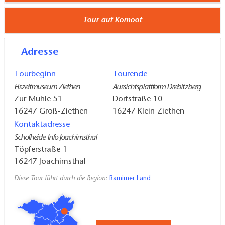
Untergrund
Tour auf Komoot
Adresse
Tourbeginn
Tourende
Eiszeitmuseum Ziethen
Aussichtsplattform Drebitzberg
Zur Mühle 51
Dorfstraße 10
16247
Groß-Ziethen
16247
Klein Ziethen
Kontaktadresse
Schofheide-Info Joachimsthal
Töpferstraße 1
16247
Joachimsthal
Diese Tour führt durch die Region:
Barnimer Land