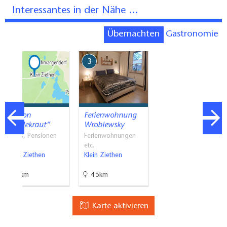
Interessantes in der Nähe ...
Übernachten
Gastronomie
1
3
Pension
Ferienwohnung
”Heidekraut“
Wroblewsky
Hotels, Pensionen
Ferienwohnungen
etc.
etc.
Groß-Ziethen
Klein Ziethen
1.4km
4.5km
Karte aktivieren