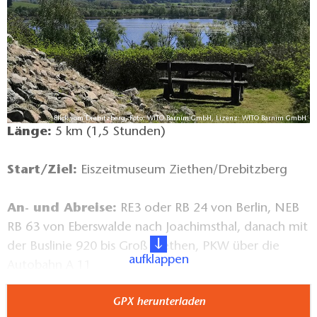
Blick vom Drebitzberg, Foto: WITO Barnim GmbH, Lizenz: WITO Barnim GmbH
Länge:
5 km (1,5 Stunden)
Start/Ziel:
Eiszeitmuseum Ziethen/Drebitzberg
An- und Abreise:
RE3 oder RB 24 von Berlin, NEB
RB 63 von Eberswalde nach Joachimsthal, danach mit
der Buslinie 920 bis Groß Ziethen, PKW über die
aufklappen
Autobahn A 11
GPX herunterladen
Wegbeschaffenheit:
befestigte Wege und loser