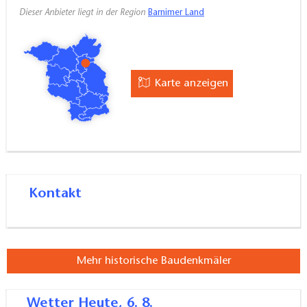
unterstützt das Eberswalder Krankenhaus das
Dieser Anbieter liegt in der Region
Barnimer Land
Universitätsklinikum aus Berlin
Des Weiteren wurde das Werner Forßmann Klinikum
Eberswalde mehrmaliger Deutscher Meister im
Karte anzeigen
Krankenhausfußball sowie sogar Europameister 2013.
Kontakt
Mehr historische Baudenkmäler
Wetter
Heute, 6. 8.