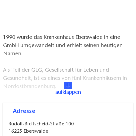
1990 wurde das Krankenhaus Eberswalde in eine
GmbH umgewandelt und erhielt seinen heutigen
Namen.
Als Teil der GLG, Gesellschaft für Leben und
Gesundheit, ist es eines von fünf Krankenhäusern in
Nordostbrandenburg.
aufklappen
Das Krankenhaus verfügt über 450 Betten und 24
Adresse
Tagesklinikplätze.
Rudolf-Breitscheid-Straße 100
Als akademisches Lehrkrankenhaus der Charité
16225
Eberswalde