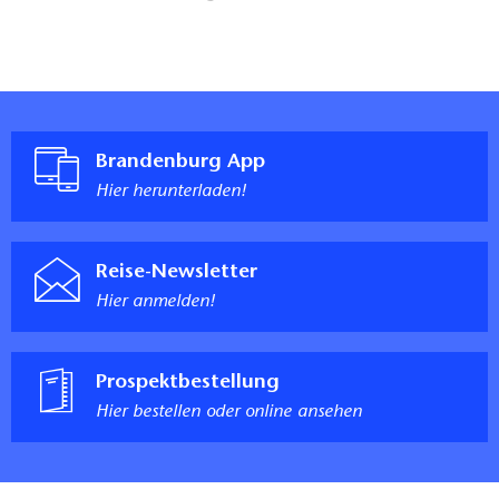
Speisebereich) führen: 140 cm
Zimmer
Zugang stufenlos
Durchgangsbreite der Zimmertür: 82 cm
Durchgangsbreite der schmalsten aller zu
benutzenden Türen, Flure und Durchgänge: 82 cm
Brandenburg App
Länge der Bewegungsfläche vor dem Sanitärraum im
Hier herunterladen!
Zimmer: >150 cm
Breite der Bewegungsfläche vor dem Sanitärraum im
Zimmer: >150 cm
Reise-Newsletter
Länge der Bewegungsfläche vor dem Durchgang zu
Hier anmelden!
einer Längsseite des Bettes: >150 cm
Breite der Bewegungsfläche vor dem Durchgang zu
einer Längsseite des Bettes: >150 cm
Prospektbestellung
Breite der Bewegungsfläche an dieser Längsseite des
Hier bestellen oder online ansehen
Bettes: 120 cm
Breite der Bewegungsflächen vor
Einrichtungsgegenständen (z.B. Schrank): >150 cm