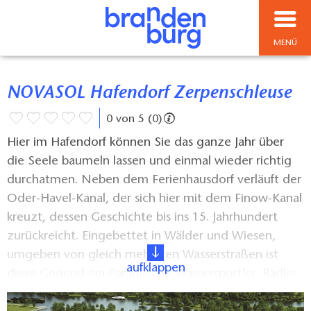
MENÜ
NOVASOL Hafendorf Zerpenschleuse
0 von 5 (0)
Hier im Hafendorf können Sie das ganze Jahr über
die Seele baumeln lassen und einmal wieder richtig
durchatmen. Neben dem Ferienhausdorf verläuft der
Oder-Havel-Kanal, der sich hier mit dem Finow-Kanal
kreuzt, dessen Geschichte bis ins 15. Jahrhundert
zurückreicht. Eingebettet in Wälder und Wiesen,
umgeben von gleich mehreren Wasserstraßen ist
aufklappen
diese Gegend ein Paradies für Wassersportler, Radler
und Wanderer. In unmittelbarer Nähe zu den