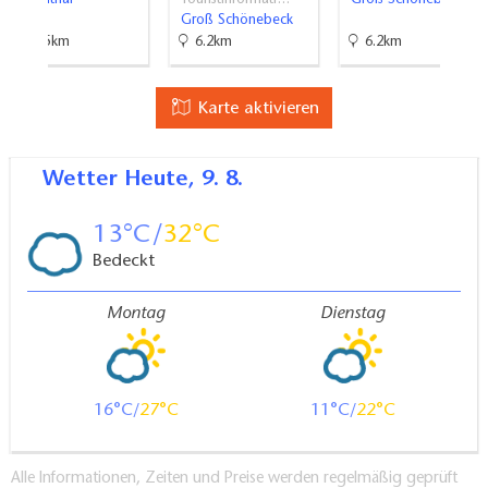
Groß Schönebeck
11.5km
6.2km
6.2km
Karte aktivieren
Wetter
Heute, 9. 8.
13
32
Bedeckt
Montag
Dienstag
16
27
11
22
Alle Informationen, Zeiten und Preise werden regelmäßig geprüft