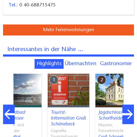
Tel.:
0 40-688715475
Mehr Ferienwohnungen
Interessantes in der Nähe ...
Highlights
Übernachten
Gastronomie
7
1
2
Strandbad
Tourist-
Jagdschloss
Wukensee
Information Groß
Schorfheide
Schönebeck
Strand- und
Museen,
Freibäder
Geprüfte
Freizeiteinrichtu…
Biesenthal
Touristinformati…
Groß Schönebeck