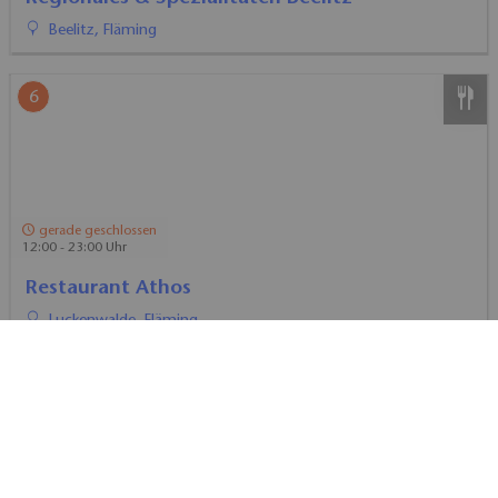
Beelitz, Fläming
6
gerade geschlossen
12:00 - 23:00 Uhr
Restaurant Athos
Luckenwalde, Fläming
7