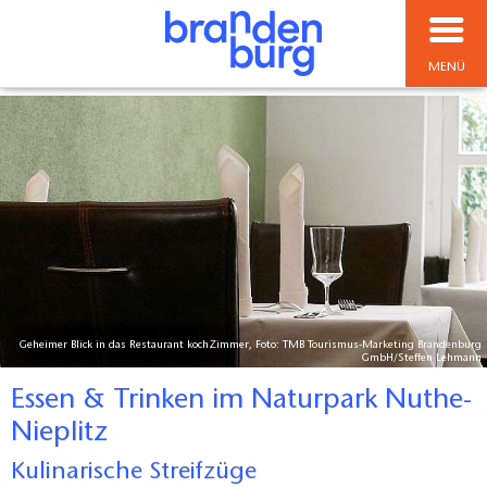
MENÜ
Geheimer Blick in das Restaurant kochZimmer, Foto: TMB Tourismus-Marketing Brandenburg
GmbH/Steffen Lehmann
Essen & Trinken im Naturpark Nuthe-
Nieplitz
Kulinarische Streifzüge