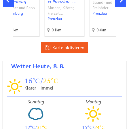
Boitzenburg
er Prenzlau -…
Strand- und
Schlösser und Parks
Museen, Klöster,
Freibäder
Boitzenburg
Freizeit…
Prenzlau
Prenzlau
29.1km
0.1km
0.4km
Karte aktivieren
Wetter
Heute, 8. 8.
16
25
Klarer Himmel
Sonntag
Montag
12
31
15
24