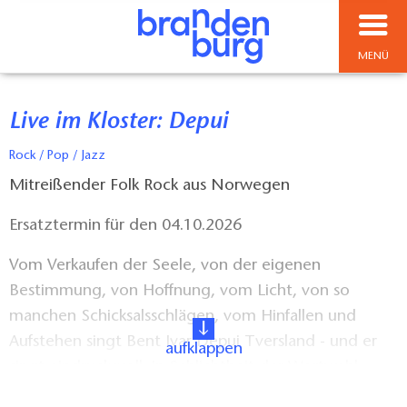
MENÜ
Live im Kloster: Depui
Rock / Pop / Jazz
Mitreißender Folk Rock aus Norwegen
Ersatztermin für den 04.10.2026
Vom Verkaufen der Seele, von der eigenen
Bestimmung, von Hoffnung, vom Licht, von so
manchen Schicksalsschlägen, vom Hinfallen und
Aufstehen singt Bent Ivar Depui Tversland - und er
aufklappen
singt eindrucksvoll. In Schlichtheit der Wortwahl
ausdrucksstark auf den Punkt gebracht, beschreibt er