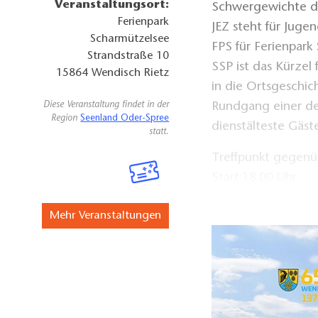
Veranstaltungsort:
Schwergewichte d
Ferienpark
JEZ steht für Juge
Scharmützelsee
FPS für Ferienpark
Strandstraße 10
SSP ist das Kürzel
15864
Wendisch Rietz
in die Ortsgeschi
Rundgang einer de
Diese Veranstaltung findet in der
Region
Seenland Oder-Spree
dienstälteste Gäst
statt.
Treffpunkt gegenü
Start:18.00 Uhr
Dauer: 2 Stunden
Mehr Veranstaltungen
Mindestteilnehmer
Max. Teilnehmerza
Mindestalter:12 Ja
Anmeldung erforde
tourismus@scharm