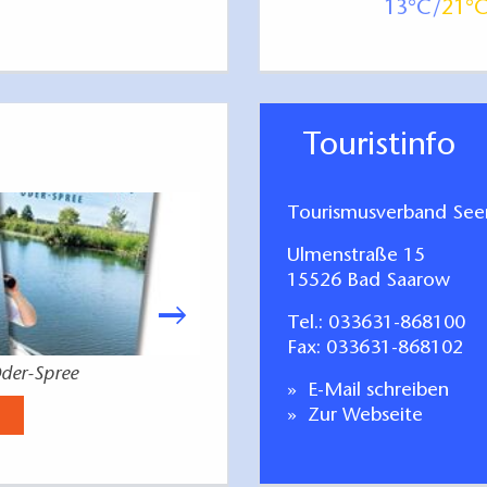
13
21
Touristinfo
Tourismusverband Seen
Ulmenstraße 15
15526 Bad Saarow
Tel.:
033631-868100
Fax: 033631-868102
der-Spree
deutsch-polnisc
E-Mail schreiben
Jetzt anse
Zur Webseite