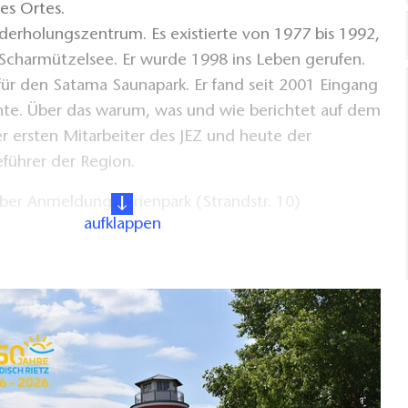
es Ortes.
nderholungszentrum. Es existierte von 1977 bis 1992,
 Scharmützelsee. Er wurde 1998 ins Leben gerufen.
 für den Satama Saunapark. Er fand seit 2001 Eingang
chte. Über das warum, was und wie berichtet auf dem
r ersten Mitarbeiter des JEZ und heute der
eführer der Region.
ber Anmeldung Ferienpark (Strandstr. 10)
aufklappen
zahl: 8 Personen
hl: 20 Personen
hre
rlich unter 033679 648420 oder
uetzelsee.de