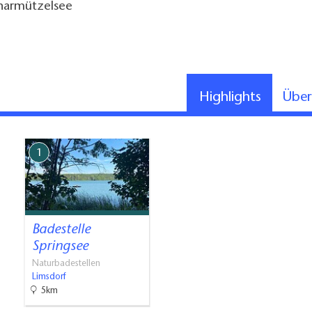
charmützelsee
Highlights
Übe
1
Badestelle
Springsee
Naturbadestellen
Limsdorf
5km