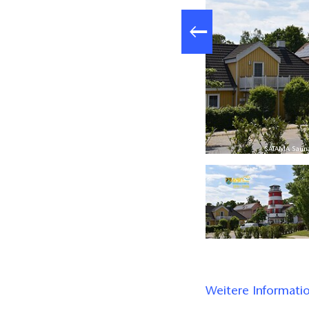
verein Scharmützelsee, Lizenz: Tourismusverein Scharmützelsee
SATAMA Sauna 
Weitere Informati