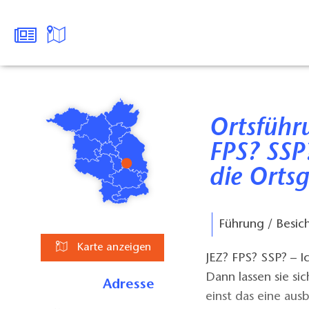
Ortsführung Wendisch Rietz - JEZ?
FPS? SSP
die Ortsg
Führung / Besic
Karte anzeigen
JEZ? FPS? SSP? – I
Dann lassen sie sic
Adresse
einst das eine ausb