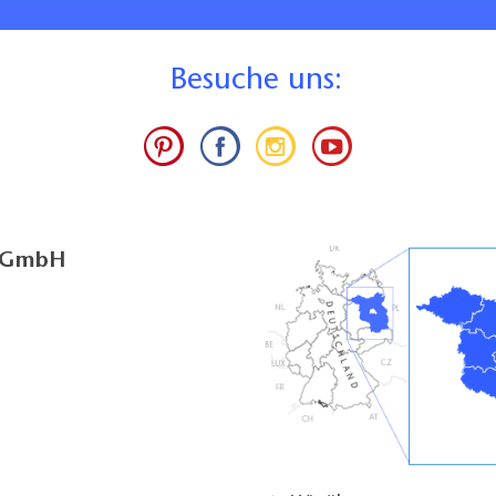
B
esuche uns:
g GmbH