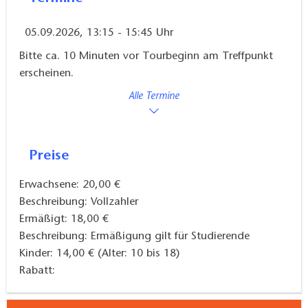
Stalin, der US-Präsident Harry S. Truman und der
05.09.2026, 13:15 - 15:45 Uhr
britische Premier Winston Churchill. Die Konferenz
war
ein Endpunkt des Zweiten Weltkrieges
,
Bitte ca. 10 Minuten vor Tourbeginn am Treffpunkt
erscheinen.
aber gleichzeitig auch ein Startpunkt des Kalten
Krieges.
Alle Termine
Abschließend führt die Stadtführung in das direkt
neben dem Neuen Garten angrenzende Viertel, das
Preise
für fast fünf Jahrzehnte das
Militärstädtchen Nr. 7
bildete – eine
Verbotene Stadt
. Sie war einer der
Erwachsene: 20,00 €
wichtigsten
Geheimdienststandorte
der Sowjets
Beschreibung: Vollzahler
Ermäßigt: 18,00 €
im Kalten Krieg. Hier befand sich unter anderem die
Beschreibung: Ermäßigung gilt für Studierende
Deutschlandzentrale der
militärischen
Kinder: 14,00 € (Alter: 10 bis 18)
Spionageabwehr des KGB
sowie ein berüchtigtes
Rabatt:
Untersuchungsgefängnis
. Während der
Stadtführung erfahren die Gäste mehr über die