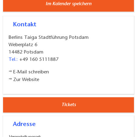
Im Kalender speichern
Arbeit und das Leben in dieser Verbotenen Stadt.
An der Gedenkstätte Leistikowstraße endet diese
Kontakt
Stadtführung durch die „Verbotene Stadt“
.
Ein individueller Besuch der Gedenkstätte ist im
Berlins Taiga Stadtführung Potsdam
Anschluss möglich.
Weberplatz 6
14482
Potsdam
Tel.:
+49 160 5111887
E-Mail schreiben
Zur Website
Tickets
Adresse