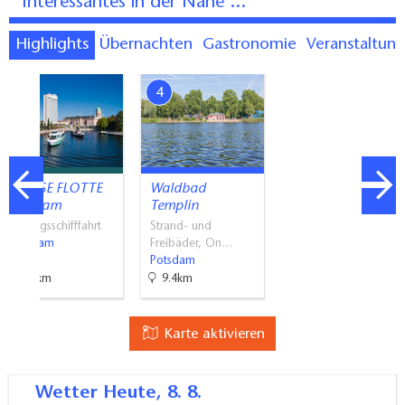
Interessantes in der Nähe ...
Highlights
Übernachten
Gastronomie
Veranstaltun
3
4
WEISSE FLOTTE
Waldbad
Potsdam
Templin
Ausflugsschifffahrt
Strand- und
Potsdam
Freibäder, On…
Potsdam
3.9km
9.4km
Karte aktivieren
Wetter
Heute, 8. 8.