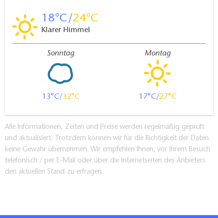
18
24
Klarer Himmel
Sonntag
Montag
13
32
17
27
Alle Informationen, Zeiten und Preise werden regelmäßig geprüft
und aktualisiert. Trotzdem können wir für die Richtigkeit der Daten
keine Gewähr übernehmen. Wir empfehlen Ihnen, vor Ihrem Besuch
telefonisch / per E-Mail oder über die Internetseiten des Anbieters
den aktuellen Stand zu erfragen.