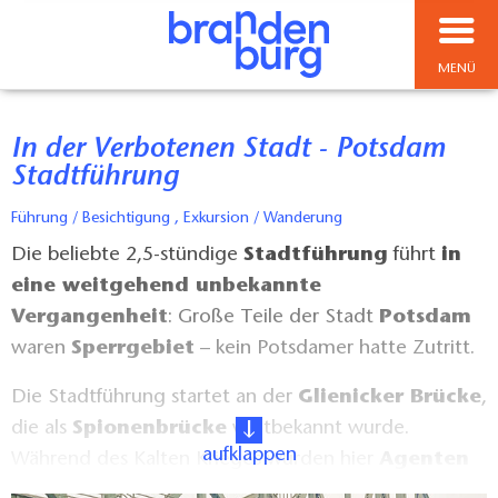
MENÜ
In der Verbotenen Stadt - Potsdam
Stadtführung
Führung / Besichtigung , Exkursion / Wanderung
Die beliebte 2,5-stündige
Stadtführung
führt
in
eine weitgehend unbekannte
Vergangenheit
: Große Teile der Stadt
Potsdam
waren
Sperrgebiet
– kein Potsdamer hatte Zutritt.
Die Stadtführung startet an der
Glienicker Brücke
,
die als
Spionenbrücke
weltbekannt wurde.
aufklappen
Während des Kalten Krieges wurden hier
Agenten
zwischen Ost und West
ausgetauscht, denn die