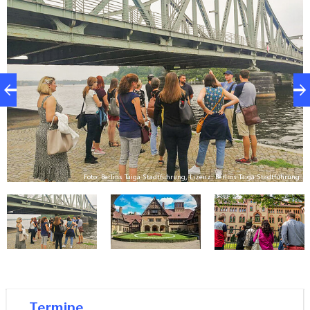
Brücke bildete die
Grenze zwischen der DDR
und
dem amerikanischen Sektor in
Westberlin
. Bis
zum Fall der Berliner Mauer 1989 war die Brücke ein
streng abgeschirmtes Sperrgebiet. Auf der Brücke
wurde vor einigen Jahren der Hollywood-Film
„Bridge of Spies“ mit Tom Hanks gedreht.
Entlang der Uferlinie, die früher mit den
Grenzanlagen der Berliner Mauer
verbaut war,
Foto: Berlins Taiga Stadtführung, Lizenz: Berlins Taiga Stadtführung
führt der Weg in den
UNESCO-Welterbepark
ng
Neuer Garten
.
Für die
Potsdamer Konferenz
im Sommer 1945
wurden der Park und das
Schloss Cecilienhof
für
die Öffentlichkeit gesperrt. Die mächtigsten
Staatschefs der damaligen Welt kamen nach
Termine
Potsdam: das sowjetische Staatsoberhaupt Josef