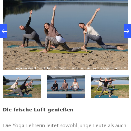
die Bedürfnisse seines Körpers wahrnehmen können
und sich etwas Gutes tun, um die Akkus wieder
aufzuladen“, erläutert Yogalehrerin Daniela Düring
Müller. „Morgens geht es um aktivierende Übungen
und einen erfrischenden Start ins Wochenende.
Abends wollen wir eher runterkommen und die
Hektik des Tages hinter uns lassen.“ Daniela Düring
Müllers Angebot ist also eine Einladung an
Menschen, die Erholung suchen und Stress abbauen
V.
Yoga am Wolletzsee, Foto: E. M. Weyer, Lizenz: Tourismusverein Angermünde e. V.
wollen. Dazu dienen fließende Bewegungen,
einfache Atemübungen und die Konzentration auf
den eigenen Körper.
Die frische Luft genießen
Die Yoga-Lehrerin leitet sowohl junge Leute als auch