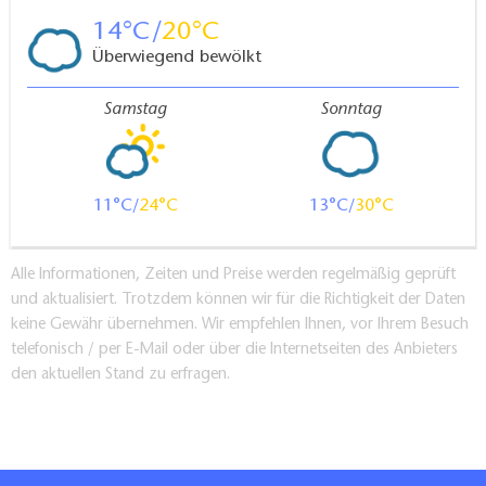
der Wiese wahrzunehmen.
14
20
Überwiegend bewölkt
Die Kurse sind für Neulinge wie auch Geübte
geeignet.
Samstag
Sonntag
Bitte mitbringen:
11
24
13
30
eine Matte, eine Decke, ein Handtuch
Alle Informationen, Zeiten und Preise werden regelmäßig geprüft
GUTEN MORGEN-YOGA AM WOLLETZSEE
und aktualisiert. Trotzdem können wir für die Richtigkeit der Daten
keine Gewähr übernehmen. Wir empfehlen Ihnen, vor Ihrem Besuch
Dieses Angebot mobilisiert in der Ruhe des Morgens,
telefonisch / per E-Mail oder über die Internetseiten des Anbieters
frischer Luft und bei Vogelzwitschern sanft den
den aktuellen Stand zu erfragen.
Körper. Die frische Wald- und Seeluft trägt zusätzlich
zur Entspannung und innerer Ruhe bei.