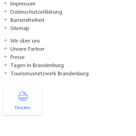
Impressum
Datenschutzerklärung
Preis:
10,00 EUR
Barrierefreiheit
Sitemap
Weitere Termine auf Anfrage. Bei
Regenwetter findet kein Yoga statt!
Wir über uns
Unsere Partner
Presse
Tagen in Brandenburg
Tourismusnetzwerk Brandenburg
Drucken