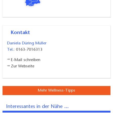
Aktiv sein und sich etwas Gutes tun
Daniela Düring Müller ist überzeugt, dass Yoga eine
Kontakt
wunderbare Methode ist, sich ganzheitlich etwas
Gutes zu tun. Bei Yoga am Wolletzsee spielen die
Daniela Düring Müller
Atmung, die Bewegung und meditative Aspekte eine
Tel.:
0163-7016313
Rolle, sodass die Teilnehmer in einen ausbalancierten
Zustand kommen. Sie gehen nach Hause und fühlen
E-Mail schreiben
Zur Webseite
sich beweglicher, ausgeglichener.
„Auch zu Hause auf dem Teppich kann man Yoga
praktizieren. Als kleine Abendroutine sind ein bis zwei
Mehr Wellness-Tipps
Übungen gut. Das reicht, um zum Beispiel besser
schlafen zu können. In der Kursstunde gebe ich
Interessantes in der Nähe ...
Anregungen dafür“, erzählt die Trainerin. „Wichtig ist