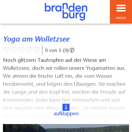
MENÜ
Yoga am Wolletzsee
0 von 5 (0)
Noch glitzern Tautropfen auf der Wiese am
Wolletzsee, doch wir rollen unsere Yogamatten aus.
Wir atmen die frische Luft ein, die vom Wasser
herüberweht, und folgen den Übungen. Sie machen
die Lunge und den Kopf frei, wecken die Freude auf
Kommendes. Jeder kann hier mitmachen und sich
eine Auszeit vom Alltag gönnen. „In meinen Kursen
aufklappen
ist mir die achtsame Körperarbeit wichtig. Es geht
nicht um komplizierte Übungen, sondern jeder soll