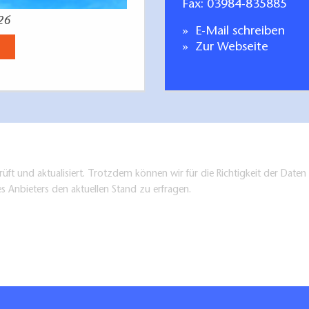
Fax: 03984-835885
26
Radfahren Tagestoure
E-Mail schreiben
Jetzt anse
Zur Webseite
üft und aktualisiert. Trotzdem können wir für die Richtigkeit der Dat
es Anbieters den aktuellen Stand zu erfragen.