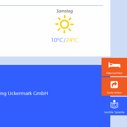
Samstag
10
24
Übernachten
Seite teilen
ting Uckermark GmbH
Leichte Sprache