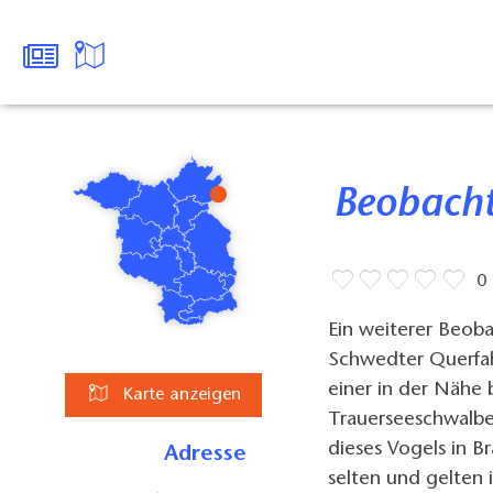
Beobach
0
Ein weiterer Beob
Schwedter Querfah
einer in der Nähe
Karte anzeigen
Trauerseeschwalbe
dieses Vogels in B
Adresse
selten und gelten