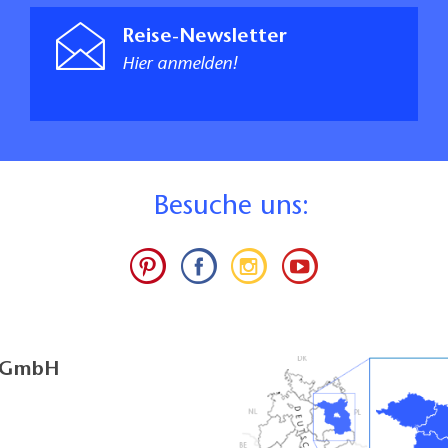
Reise-Newsletter
Hier anmelden!
B
esuche uns:
g GmbH