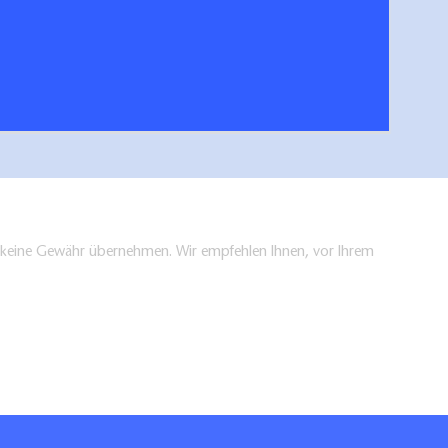
n und Fernwege Uckermark
hen/bestellen
en keine Gewähr übernehmen. Wir empfehlen Ihnen, vor Ihrem