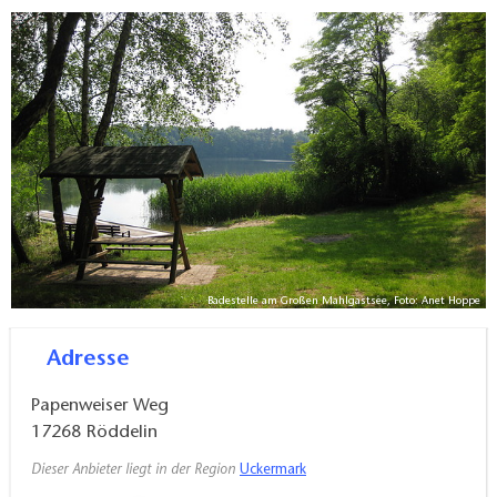
Badestelle am Großen Mahlgastsee, Foto: Anet Hoppe
Adresse
Papenweiser Weg
17268
Röddelin
Dieser Anbieter liegt in der Region
Uckermark