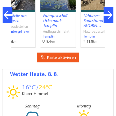
Badestelle am
Fahrgastschiff
Lübbesee
Röblinsee
Uckermark
Badestrand am
Templin
AHORN…
Naturbadestellen
Fürstenberg/Havel
Ausflugsschifffahrt
Naturbadestellen
Templin
Templin
34.5km
8.4km
11.8km
Karte aktivieren
Wetter
Heute, 8. 8.
16
24
Klarer Himmel
Sonntag
Montag