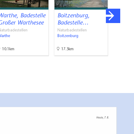
Warthe, Badestelle
Boitzenburg,
Schlos
Großer Warthesee
Badestelle…
Boitze
Naturbadestellen
Naturbadestellen
Schlösser
Warthe
Boitzenburg
Boitzenbu
10.1km
17.3km
19.4km
Heute, 7. 8.