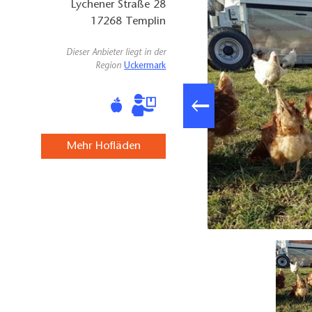
Lychener Straße 28
17268
Templin
Dieser Anbieter liegt in der
Region
Uckermark
Mehr Hofläden
Hühnermobil Templiner Landprodukte, Foto: Sebatian Markhoff