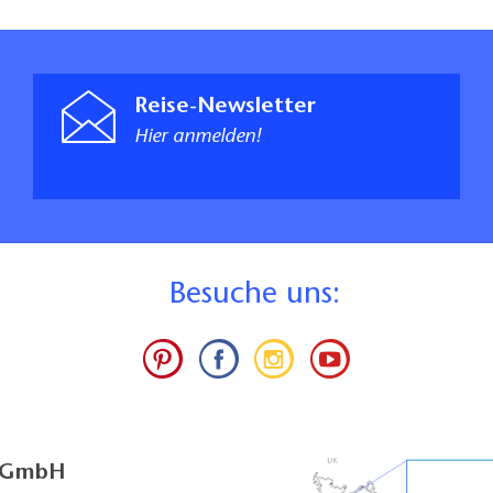
Reise-Newsletter
Hier anmelden!
B
esuche uns:
g GmbH