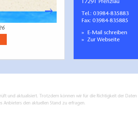
17291 Prenzlau
Tel.:
03984-835883
Fax: 03984-835885
26
Radfahren Tagestoure
E-Mail schreiben
Jetzt anse
Zur Webseite
üft und aktualisiert. Trotzdem können wir für die Richtigkeit der Dat
es Anbieters den aktuellen Stand zu erfragen.