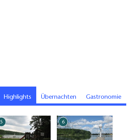
Highlights
Übernachten
Gastronomie
5
6
7