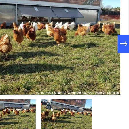
Hühnermobil Templiner Landprodukte, Foto: Sebatian Markhoff