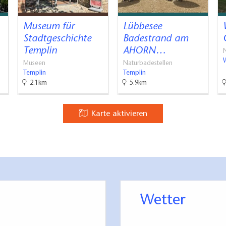
Museum für
Lübbesee
Stadtgeschichte
Badestrand am
Templin
AHORN…
Museen
Naturbadestellen
Templin
Templin
2.1km
5.9km
Karte aktivieren
Wetter