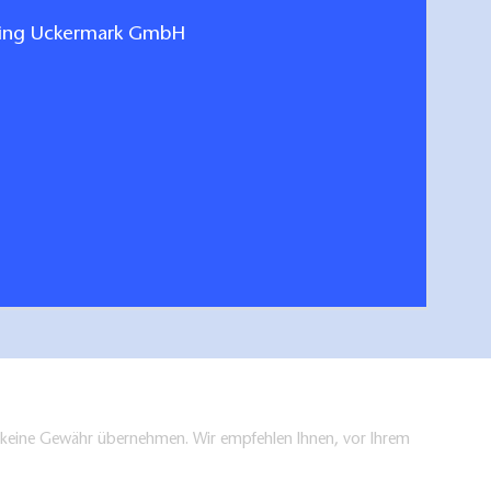
ting Uckermark GmbH
Gastgeber 2026
Radfahren
hen/bestellen
en keine Gewähr übernehmen. Wir empfehlen Ihnen, vor Ihrem