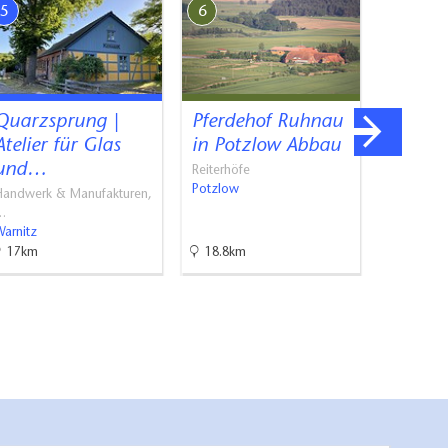
5
6
7
Quarzsprung |
Pferdehof Ruhnau
Badean
Atelier für Glas
in Potzlow Abbau
Brüss
und…
Reiterhöfe
Strand- u
Potzlow
Brüssow
Handwerk & Manufakturen,
…
Warnitz
17km
18.8km
22.6km