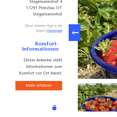
Stegemannshof 4
17291
Prenzlau OT
Stegemannshof
Dieser Anbieter liegt in der
Region
Uckermark
Komfort-
Informationen
Dieser Anbieter stellt
Informationen zum
Komfort vor Ort bereit.
Foto: Horstmann
Mehr erfahren