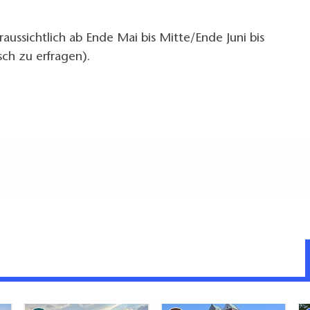
aussichtlich ab Ende Mai bis Mitte/Ende Juni bis
isch zu erfragen).
g (in Meter, ca.): 10
ag (innen und/oder außen)