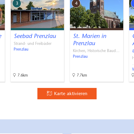
3
4
e
Seebad Prenzlau
St. Marien in
Prenzlau
Strand- und Freibäder
Prenzlau
Kirchen, Historische Baud…
Prenzlau
7.6km
7.7km
Karte aktivieren