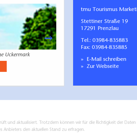
tmu Tourismus Marke
Stettiner Straße 19
17291 Prenzlau
Tel.:
03984-835883
Fax: 03984-835885
ge Uckermark
Uckermark 
E-Mail schreiben
Jetzt anse
Zur Webseite
üft und aktualisiert. Trotzdem können wir für die Richtigkeit der Dat
es Anbieters den aktuellen Stand zu erfragen.