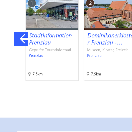
1
2
Weitere Angaben
Ergänzende Informationen:
Dixi Toilette
t
Stadtinformation
Dominikanerklost
Prenzlau
r Prenzlau -…
bäder
Geprüfte Touristinformati…
Museen, Klöster, Freizeit…
Prenzlau
Prenzlau
7.5km
7.5km