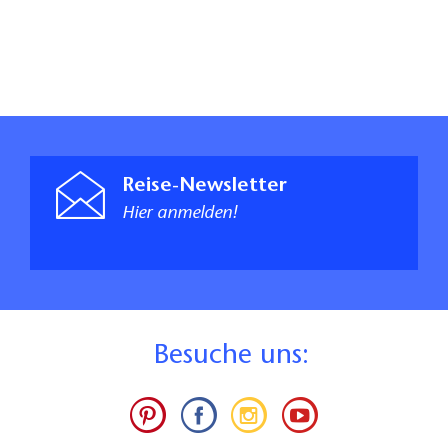
Reise-Newsletter
Hier anmelden!
B
esuche uns: