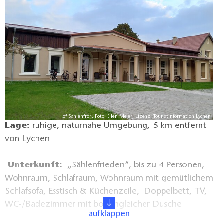
Hof Sählenfroh, Foto: Ellen Meier, Lizenz: Touristinformation Lychen
Lage:
ruhige, naturnahe Umgebung
,
5 km entfernt
von Lychen
Unterkunft:
„Sählenfrieden“, bis zu 4 Personen,
Wohnraum, Schlafraum, Wohnraum mit gemütlichem
Schlafsofa, Esstisch & Küchenzeile, Doppelbett, TV,
WC-/Badezimmer mit bodengleicher Dusche
aufklappen