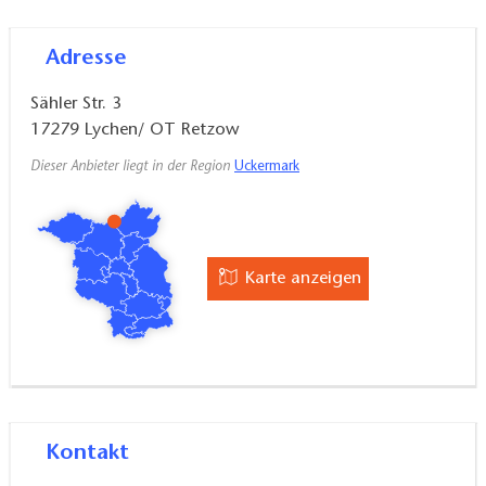
Terrasse mit Sitzmöglichkeiten, Nichtraucher,
Adresse
Rollstuhlfahrer (barrierefrei)
Sähler Str. 3
Ausstattung:
Bettwäsche und Handtücher, TV
17279
Lychen/ OT Retzow
SAT/Kabel, Wasserkocher
Dieser Anbieter liegt in der Region
Uckermark
Details:
Parkplätze,
keine Haustiere,
Vermietungszeitraum:
ganzjährig
Karte anzeigen
Kontakt