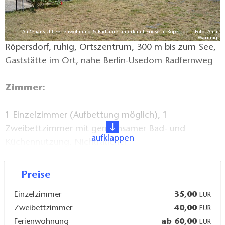
Außenansicht Ferienwohnung & Radfahrerunterkunft Friese in Röpersdorf, Foto: Anja
Warning
Röpersdorf, ruhig, Ortszentrum, 300 m bis zum See,
Gaststätte im Ort, nahe Berlin-Usedom Radfernweg
Zimmer:
1 Einzelzimmer (Aufbettung möglich), 1
Zweibettzimmer mit gemeinsamer Bad- und
aufklappen
Küchennutzung, Nichtraucher
Ferienwohnung:
Preise
Einzelzimmer
35,00
EUR
63 m², 1 Schlafzimmer, 1 Wohnzimmer, Küche,
Zweibettzimmer
40,00
EUR
Essplatz, Dusche/WC, maximal 5 Personen,
Ferienwohnung
ab 60,00
EUR
Nichtraucher, keine Haustiere