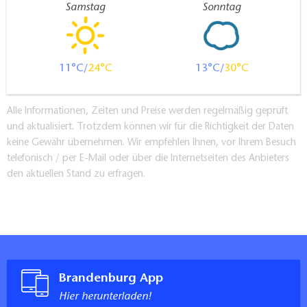
Samstag
Sonntag
11
24
13
30
Alle Informationen, Zeiten und Preise werden regelmäßig geprüft
und aktualisiert. Trotzdem können wir für die Richtigkeit der Daten
keine Gewähr übernehmen. Wir empfehlen Ihnen, vor Ihrem Besuch
telefonisch / per E-Mail oder über die Internetseiten des Anbieters
den aktuellen Stand zu erfragen.
Brandenburg App
Hier herunterladen!