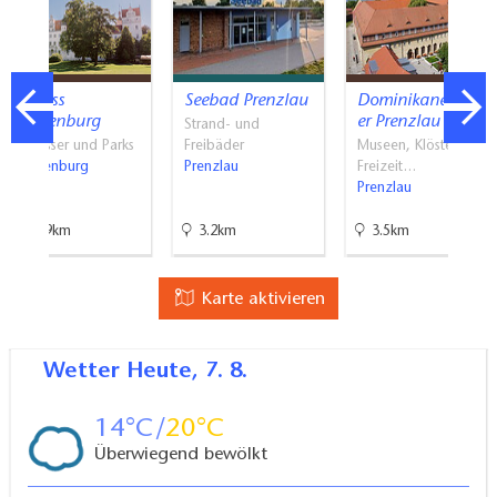
Schloss
Seebad Prenzlau
Dominikanerklost
Boitzenburg
er Prenzlau -…
Strand- und
Schlösser und Parks
Freibäder
Museen, Klöster,
Boitzenburg
Prenzlau
Freizeit…
Prenzlau
26.9km
3.2km
3.5km
Karte aktivieren
Wetter
Heute, 7. 8.
14
20
Überwiegend bewölkt