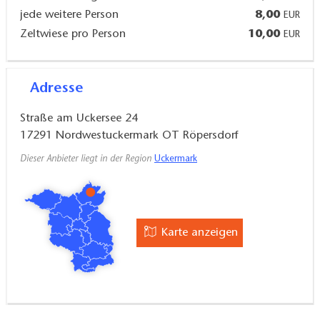
jede weitere Person
8,00
EUR
Zeltwiese pro Person
10,00
EUR
Ausstattung:
TV, Miniküche mit 2-Plattenherd, Mikrowelle,
Adresse
Kühlschrank, Fön, Handtücher und Bettwäsche
inklusive, Sitzgruppe, Liegewiese, Grillplatz,
Straße am Uckersee 24
abschließbarer Fahrradraum, Parkplatz, Seenähe,
17291
Nordwestuckermark OT Röpersdorf
ohne Frühstück
Dieser Anbieter liegt in der Region
Uckermark
Karte anzeigen