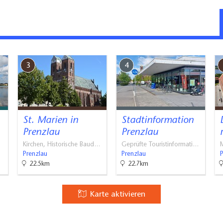
uppe, Grill, Parkplatz auf dem Hof,
eit für Fahrräder, keine Haustiere
3
4
St. Marien in
Stadtinformation
Prenzlau
Prenzlau
Kirchen, Historische Baud…
Geprüfte Touristinformati…
M
Prenzlau
Prenzlau
22.5km
22.7km
Karte aktivieren