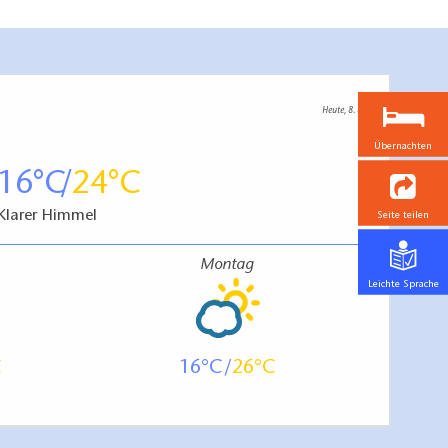
Heute, 8. 8.
Übernachten
16
24
Klarer Himmel
Seite teilen
Montag
Leichte Sprache
16
26