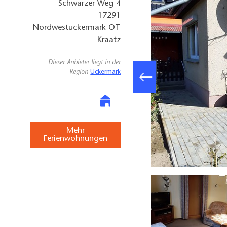
Schwarzer Weg 4
17291
Nordwestuckermark OT
Kraatz
Dieser Anbieter liegt in der
Region
Uckermark
Mehr
Ferienwohnungen
Famile Schütz Hofansicht, Foto: Anet Hoppe, Lizenz: TMU GmbH