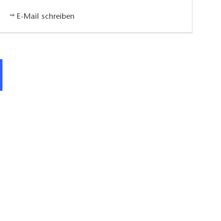
E-Mail schreiben
Ferienhaus Familie Schütz, Wohnraum