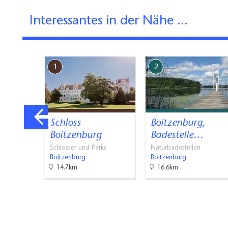
Terrasse mit Sitzgr
Interessantes in der Nähe ...
Unterstellmöglichk
1
2
estelle
Schloss
Boitzenburg,
thesee
Boitzenburg
Badestelle…
Schlösser und Parks
Naturbadestellen
Boitzenburg
Boitzenburg
14.7km
16.6km