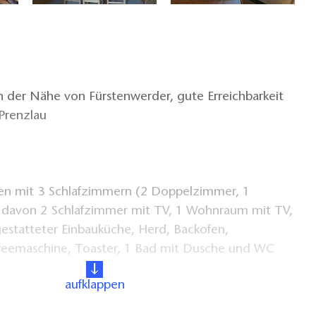
 in der Nähe von Fürstenwerder, gute Erreichbarkeit
Prenzlau
onen mit 3 Schlafzimmern (2 Doppelzimmer, 1
 davon 2 Schlafzimmer mit TV, 1 Wohnraum mit TV,
gestatteter Einbauküche, Herd, Backofen,
affeemaschine, Toaster, 1 Bad mit Dusche und WC
aufklappen