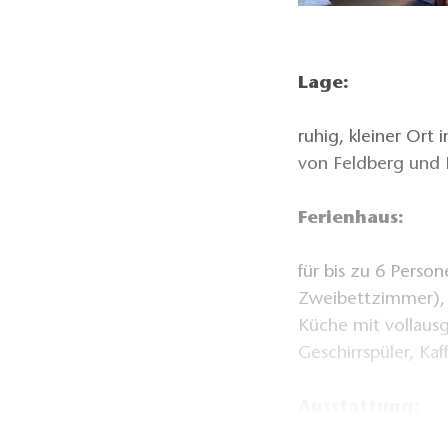
Lage:
ruhig, kleiner Ort
von Feldberg und 
Ferienhaus:
für bis zu 6 Pers
Zweibettzimmer),
Küche mit vollaus
Geschirrspüler, K
Ausstattung: