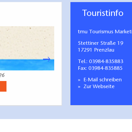
Touristinfo
tmu Tourismus Marke
Stettiner Straße 19
17291 Prenzlau
Tel.:
03984-835883
Fax: 03984-835885
26
Radfahren Tagestoure
E-Mail schreiben
Jetzt anse
Zur Webseite