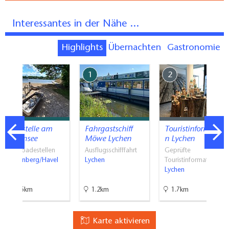
Interessantes in der Nähe ...
Highlights
Übernachten
Gastronomie
7
1
2
Badestelle am
Fahrgastschiff
Touristinformatio
Röblinsee
Möwe Lychen
n Lychen
Naturbadestellen
Ausflugsschifffahrt
Geprüfte
Fürstenberg/Havel
Lychen
Touristinformati…
Lychen
19.5km
1.2km
1.7km
Karte aktivieren