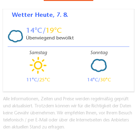
Wetter
Heute, 7. 8.
14
19
Überwiegend bewölkt
Samstag
Sonntag
11
25
14
30
Alle Informationen, Zeiten und Preise werden regelmäßig geprüft
und aktualisiert. Trotzdem können wir für die Richtigkeit der Daten
keine Gewähr übernehmen. Wir empfehlen Ihnen, vor Ihrem Besuch
telefonisch / per E-Mail oder über die Internetseiten des Anbieters
den aktuellen Stand zu erfragen.