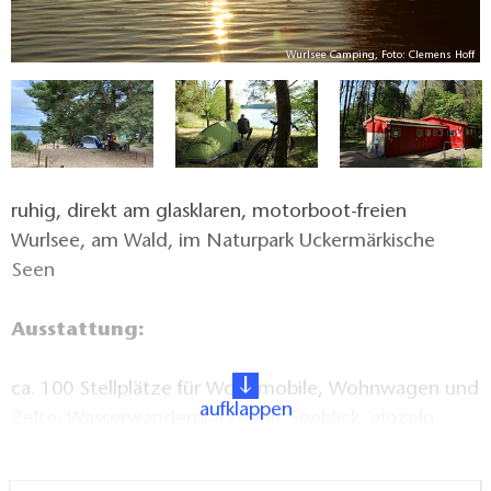
en
Wurlsee Camping, Foto: Clemens Hoff
ruhig, direkt am glasklaren, motorboot-freien
Wurlsee, am Wald, im Naturpark Uckermärkische
Seen
Ausstattung:
ca. 100 Stellplätze für Wohnmobile, Wohnwagen und
aufklappen
Zelte; Wasserwanderplätze mit Seeblick, einzeln
zugängliche Toilettenkabinen, Waschmaschine,
Trockner; Tischtennis, Volleyball, Feuerstelle