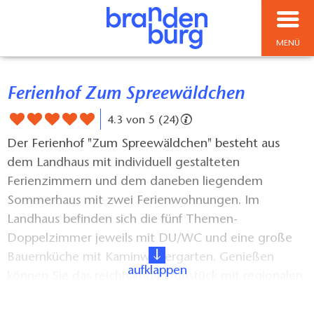
MENÜ
Ferienhof Zum Spreewäldchen
4.3 von 5 (24)
Der Ferienhof "Zum Spreewäldchen" besteht aus
dem Landhaus mit individuell gestalteten
Ferienzimmern und dem daneben liegendem
Sommerhaus mit zwei Ferienwohnungen. Im
Landhaus befinden sich die fünf Themen-
Doppelzimmer jeweils mit DU/WC und eine große
Bauernküche mit Kaminwintergarten. Genießen
aufklappen
können Sie das reichhaltige Frühstück mit regionalen
Spezialitäten in der kalten Jahreszeit im Wintergarten