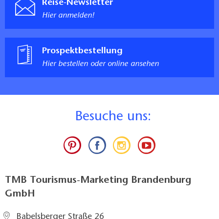
Reise-Newsletter
Es gibt einen Minikühlschrank, Wasserkocher, etwas
Hier anmelden!
Geschirr.
Sanitärraum zum Zimmer
Zugang stufenlos
Prospektbestellung
Durchgangsbreite der Tür zum Sanitärraum: 100 cm
Hier bestellen oder online ansehen
Tür schlägt in den Sanitärraum auf, beeinflusst die
Bewegungsflächen aber nicht
Länge der Bewegungsfläche vor dem Waschtisch:
>150 cm
B
esuche uns:
Breite der Bewegungsfläche vor dem Waschtisch:
>150 cm
Tiefe der Unterfahrbarkeit des Waschtischs (in Höhe
von 67 cm): 20 cm
Oberkante des Waschtischs (Armauflagefläche) vom
TMB Tourismus-Marketing Brandenburg
Fußboden aus: 93 cm
GmbH
im Sitzen und Stehen einsehbarer Spiegel über dem
Waschtisch
Babelsberger Straße 26