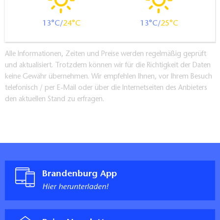
Durchgangsbreite der schmalsten aller zu
benutzenden Türen, Flure und Durchgänge: 94 cm
13
24
13
25
Länge der Bewegungsfläche vor dem Sanitärraum im
Zimmer: >150 cm
Alle Informationen, Zeiten und Preise werden regelmäßig geprüft
Breite der Bewegungsfläche vor dem Sanitärraum im
und aktualisiert. Trotzdem können wir für die Richtigkeit der Daten
Zimmer: >150 cm
keine Gewähr übernehmen. Wir empfehlen Ihnen, vor Ihrem Besuch
Länge der Bewegungsfläche vor dem Durchgang zu
telefonisch / per E-Mail oder über die Internetseiten des Anbieters
einer Längsseite des Bettes: >150 cm
den aktuellen Stand zu erfragen.
Breite der Bewegungsfläche vor dem Durchgang zu
einer Längsseite des Bettes: >150 cm
Breite der Bewegungsfläche an dieser Längsseite des
Bettes: >150 cm
Breite der Bewegungsflächen vor
Einrichtungsgegenständen (z.B. Schrank): >150 cm
Brandenburg App
Breite des schmalsten Durchgangs innerhalb des
Hier herunterladen!
Zimmers: 115 cm
Höhe der Liegefläche: 46 cm
Kommentar: