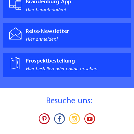
Brandenburg App
Hier herunterladen!
Reise-Newsletter
Hier anmelden!
Prospektbestellung
Hier bestellen oder online ansehen
B
esuche uns: