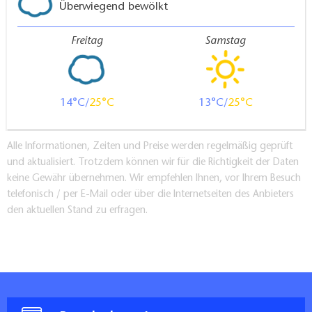
Überwiegend bewölkt
Freitag
Samstag
14
25
13
25
Alle Informationen, Zeiten und Preise werden regelmäßig geprüft
und aktualisiert. Trotzdem können wir für die Richtigkeit der Daten
keine Gewähr übernehmen. Wir empfehlen Ihnen, vor Ihrem Besuch
telefonisch / per E-Mail oder über die Internetseiten des Anbieters
den aktuellen Stand zu erfragen.