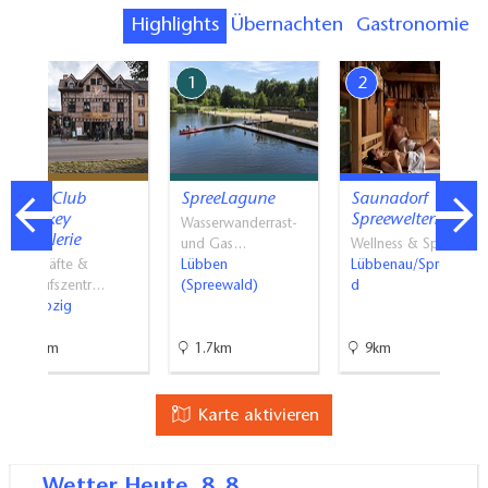
Highlights
Übernachten
Gastronomie
7
1
2
Stork Club
SpreeLagune
Saunadorf
Whiskey
Spreewelten
Wasserwanderrast-
Destillerie
und Gas…
Wellness & Spa
Geschäfte &
Lübben
Lübbenau/Spreewal
Einkaufszentr…
(Spreewald)
d
Schlepzig
11km
1.7km
9km
Karte aktivieren
Wetter
Heute, 8. 8.