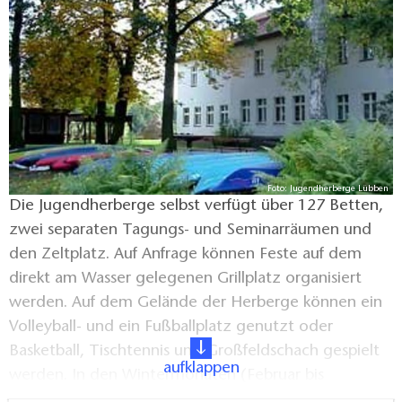
Foto: Jugendherberge Lübben
Die Jugendherberge selbst verfügt über 127 Betten,
zwei separaten Tagungs- und Seminarräumen und
den Zeltplatz. Auf Anfrage können Feste auf dem
direkt am Wasser gelegenen Grillplatz organisiert
werden. Auf dem Gelände der Herberge können ein
Volleyball- und ein Fußballplatz genutzt oder
Basketball, Tischtennis und Großfeldschach gespielt
aufklappen
werden. In den Wintermonaten (Februar bis
November) steht unser Haus für Gruppen ab 30