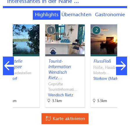
Interessantes in der Nähe ...
Highlights
Übernachten
Gastronomie
7
1
2
Badestelle
Tourist-
FlussFloß
Springsee
Information
Flöße, Hausboot- &
Wendisch
Naturbadestellen
Motorb…
Rietz…
Limsdorf
Storkow (Mark)
Geprüfte
Touristinformati…
Wendisch Rietz
7.1km
3.1km
5.5km
Karte aktivieren