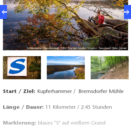
Schlaubetal-Wanderweg, Foto: Florian Läufer, Lizenz: Seenland Oder-Spree
ee
Start / Ziel:
Kupferhammer / Bremsdorfer Mühle
Länge / Dauer:
11 Kilometer / 2:45 Stunden
Markierung:
blaues "S" auf weißem Grund