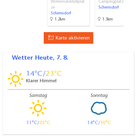
Wohnmobilstellplät
Campingplätze
ze
Schernsdorf
Schernsdorf
1.2km
1.3km
Karte aktivieren
Wetter
Heute, 7. 8.
14
23
Klarer Himmel
Samstag
Sonntag
11
25
14
30