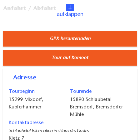
Anfahrt / Abfahrt
aufklappen
Anreise: RE1 bis Jacobsdorf, dann Bus A400 bis
Kupferhammer (Mai - Oktober an Wochenend- und
GPX herunterladen
Feiertagen)
Tour auf Komoot
Abreise: A400 bis Jacobsdorf, dann RE1 Richtung
Berlin
Adresse
Wegeschreibung
Tourbeginn
Tourende
15299
Mixdorf,
15890 Schlaubetal -
Eben noch schmal und rauschend, verändert die
Kupferhammer
Bremsdorf,
Bremsdorfer
Schlaube nun immer wieder ihr Gesicht – meist
Mühle
gemächlich fließend und versteckt in den fünf
Kontaktadresse
folgenden Seen.
Schlaubetal-Information im Haus des Gastes
Kietz 7