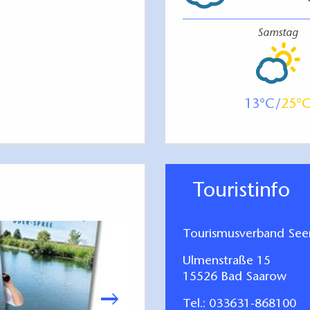
Samstag
13
25
Touristinfo
Tourismusverband Seen
Ulmenstraße 15
15526 Bad Saarow
Tel.:
033631-868100