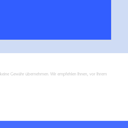
her Ausflugsplaner
Gastge
hen/bestellen
en keine Gewähr übernehmen. Wir empfehlen Ihnen, vor Ihrem