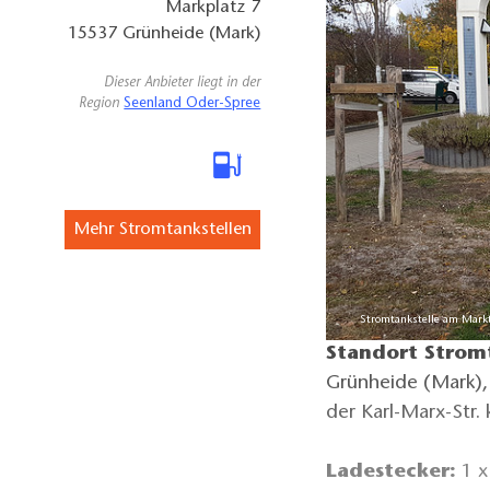
Markplatz 7
15537
Grünheide (Mark)
Dieser Anbieter liegt in der
Region
Seenland Oder-Spree
Mehr Stromtankstellen
Stromtankstelle am Marktp
Standort Stromt
Grünheide (Mark),
der Karl-Marx-Str
Ladestecker:
1 x