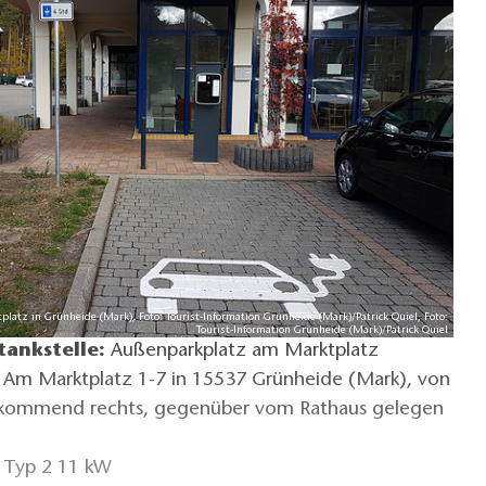
latz in Grünheide (Mark), Foto: Tourist-Information Grünheide (Mark)/Patrick Quiel, Foto:
Tourist-Information Grünheide (Mark)/Patrick Quiel
ankstelle:
Außenparkplatz am Marktplatz
 Am Marktplatz 1-7 in 15537 Grünheide (Mark), von
. kommend rechts, gegenüber vom Rathaus gelegen
 Typ 2 11 kW