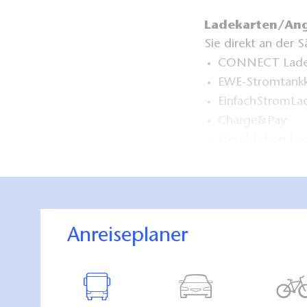
Ladekarten/An
Sie direkt an der S
CONNECT Ladek
EWE-Stromtankk
EinfachStromLa
Charge&Pay
NewMotion Lad
Parkplätze für
Anreiseplaner
Öffnungszeite
Parkscheibe 4 Stu