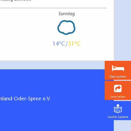
Sonntag
14
31
Übernachten
Seite teilen
land Oder-Spree e.V.
Leichte Sprache