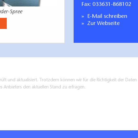
Fax: 033631-868102
der-Spree
deutsch-polnisc
E-Mail schreiben
Jetzt anse
Zur Webseite
üft und aktualisiert. Trotzdem können wir für die Richtigkeit der Dat
es Anbieters den aktuellen Stand zu erfragen.