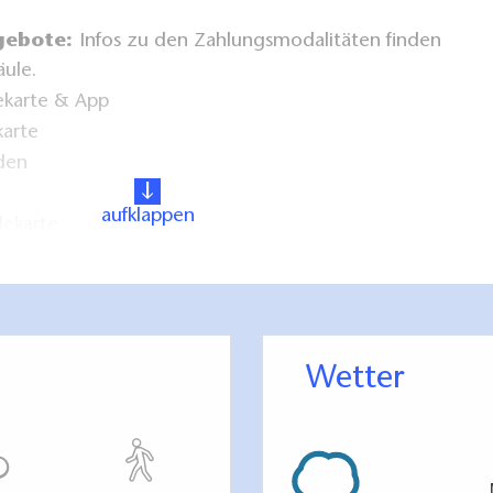
gebote:
Infos zu den Zahlungsmodalitäten finden
äule.
arte & App
arte
den
aufklappen
ekarte
 Stromfahrzeuge ausgewiesen:
ja
Wetter
n:
durchgehend (ohne Begrenzung), Parkdauer mit
nden