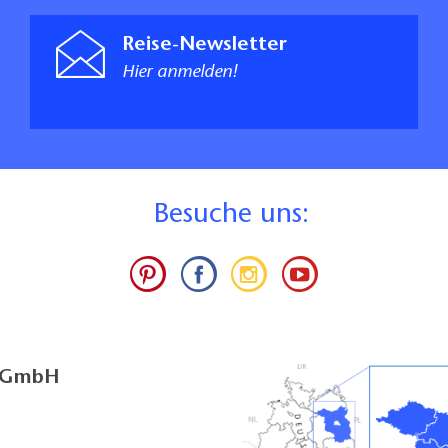
Reise-Newsletter
Hier anmelden!
B
esuche uns:
g GmbH