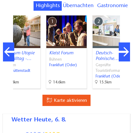
Highlights
Übernachten
Gastronomie
7
1
2
Museum Utopie
Kleist Forum
Deutsch-
und Alltag -…
Polnische…
Bühnen
Museen
Frankfurt (Oder)
Geprüfte
Eisenhüttenstadt
Touristinformati…
Frankfurt (Oder)
22.8km
14.6km
15.5km
Karte aktivieren
Wetter
Heute, 6. 8.