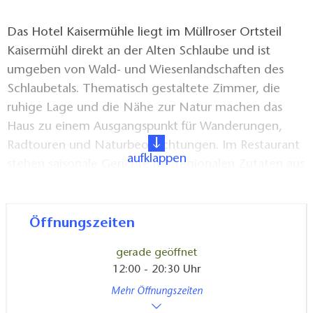
Das Hotel Kaisermühle liegt im Müllroser Ortsteil
Kaisermühl direkt an der Alten Schlaube und ist
umgeben von Wald- und Wiesenlandschaften des
Schlaubetals. Thematisch gestaltete Zimmer, die
ruhige Lage und die Nähe zur Natur machen das
Haus zu einem Ausgangspunkt für Wanderungen,
Radtouren und Naturbeobachtungen. Im Restaurant
aufklappen
stehen saisonale Gerichte mit regionalen Zutaten aus
Wald, Land und Fluss im Mittelpunkt.
Für unterwegs wird das Picknick „Pausenbrot“
Öffnungszeiten
angeboten.
gerade geöffnet
12:00 - 20:30 Uhr
Inhalt des Picknicks „Pausenbrot“:
Mehr Öffnungszeiten
Vollkornbrot mit vegetarischem Aufstrich,