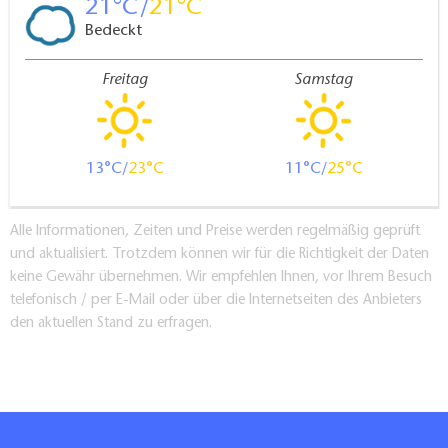
21
21
Bedeckt
Freitag
Samstag
13
23
11
25
Alle Informationen, Zeiten und Preise werden regelmäßig geprüft
und aktualisiert. Trotzdem können wir für die Richtigkeit der Daten
keine Gewähr übernehmen. Wir empfehlen Ihnen, vor Ihrem Besuch
telefonisch / per E-Mail oder über die Internetseiten des Anbieters
den aktuellen Stand zu erfragen.