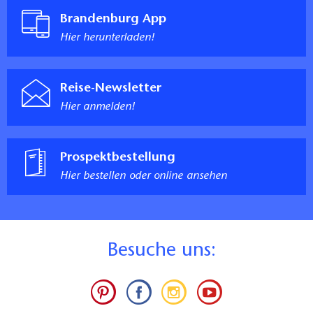
Brandenburg App
Hier herunterladen!
Reise-Newsletter
Hier anmelden!
Prospektbestellung
Hier bestellen oder online ansehen
B
esuche uns: