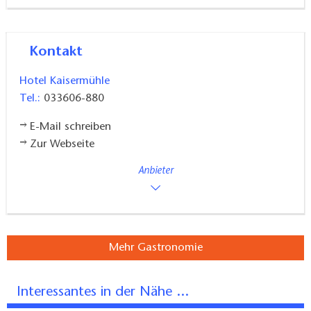
Ergänzend eignet sich die rund neun Kilometer lange
Wanderung um den Großen Müllroser See mit
Kontakt
wechselnden Blicken auf Wasser, Natur und
Stadtlandschaft.
Hotel Kaisermühle
Tel.:
033606-880
E-Mail schreiben
Zur Webseite
Anbieter
Mehr Gastronomie
Interessantes in der Nähe ...