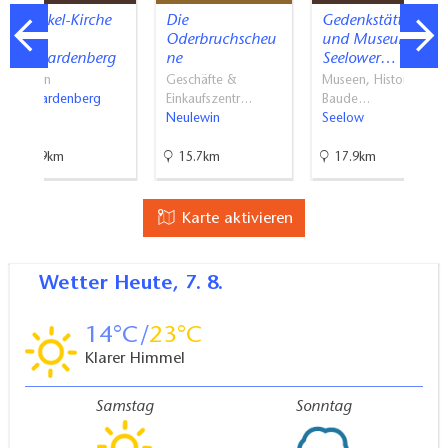
Schinkel-Kirche
Die
Gedenkstätte
in
Oderbruchscheu
und Museum
Neuhardenberg
ne
Seelower…
Kirchen
Geschäfte &
Museen, Historische
Neuhardenberg
Einkaufszentr…
Baude…
Neulewin
Seelow
21.9km
15.7km
17.9km
Karte aktivieren
Wetter
Heute, 7. 8.
14
23
Klarer Himmel
Samstag
Sonntag