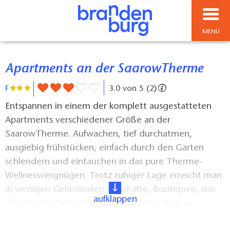
MENÜ
Apartments an der SaarowTherme
F
3.0 von 5 (2)
Entspannen in einem der komplett ausgestatteten
Apartments verschiedener Größe an der
SaarowTherme. Aufwachen, tief durchatmen,
ausgiebig frühstücken, einfach durch den Garten
schlendern und eintauchen in das pure Therme-
Wellnessvergnügen. Trotz ruhiger Lage erreicht man
in wenigen Gehminuten Geschäfte, Boutiquen, das
aufklappen
Theater am See, Freizeitangebote im Saarow
Centrum, Restaurants und Cafés. Zum malerischen